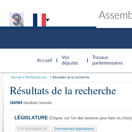
Assemb
Accèder à
la page
Vos
Travaux
Accueil
d'accueil
députés
parlementaires
Vous
Accueil
Recherche sur...
Résultats de la recherche
êtes
Résultats de la recherche
Général
ici
CONNEX
TRAVA
CONNA
DÉC
:
166584
résultats trouvés
LÉGISLATURE
(Cliquez sur l'un des boutons pour faire un choix
17e législature (X)
Précédentes législatures