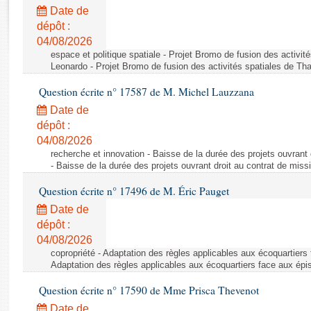
Rapports d'enquête
Date de
Rapports législatifs
dépôt :
Rapports sur l'application des lois
04/08/2026
Baromètre de l’application des lois
espace et politique spatiale - Projet Bromo de fusion des activit
Leonardo - Projet Bromo de fusion des activités spatiales de Tha
Question écrite n° 17587 de M. Michel Lauzzana
Dossiers législatifs
Date de
Budget et sécurité sociale
dépôt :
Questions écrites et orales
04/08/2026
Comptes rendus des débats
recherche et innovation - Baisse de la durée des projets ouvrant 
- Baisse de la durée des projets ouvrant droit au contrat de missi
Question écrite n° 17496 de M. Éric Pauget
Date de
dépôt :
04/08/2026
copropriété - Adaptation des règles applicables aux écoquartiers
Adaptation des règles applicables aux écoquartiers face aux épi
Question écrite n° 17590 de Mme Prisca Thevenot
Date de