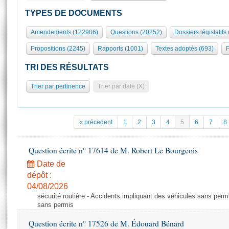
S'id
Présidence
Séance publique
Rôle et pouvoirs de l'Assemblée
Visiter l'Assemblée
TYPES DE DOCUMENTS
Fiches « Connaissance de l’Assemblée »
577 députés
Commissions et autres organes
Visite virtuelle du palais Bourbon
Amendements (122906)
Questions (20252)
Dossiers législatifs
Organisation de l'Assemblée
Groupes politiques
Europe et International
Assister à une séance
Mot
Propositions (2245)
Rapports (1001)
Textes adoptés (693)
P
Présidence
Conférence des Présidents
Bureau
Collège des Ques
Élections législatives
Contrôle et évaluation
Accès des chercheurs à l’Assemblée
TRI DES RÉSULTATS
Congrès
Les évènements
S'inscrire
Trier par pertinence
Trier par date (X)
Pétitions
Statistiques et chiffres clés
Transparence et déontologie
Vous n'ave
Patrimoine
E
Documents de référence
« précedent
1
2
3
4
5
6
7
8
La Bibliothèque
( Constitution | Règlement de l'Assemblée ... )
Documents parlementaires
Les archives
Question écrite n° 17614 de M. Robert Le Bourgeois
Projets de loi
Contacts et plan d'accès
Date de
Propositions de loi
Histoire
Photos libres de droit
dépôt :
Amendements
Juniors
04/08/2026
Textes adoptés
sécurité routière - Accidents impliquant des véhicules sans perm
Anciennes législatures
sans permis
Liens vers les sites publics
Rapports d'information
Question écrite n° 17526 de M. Édouard Bénard