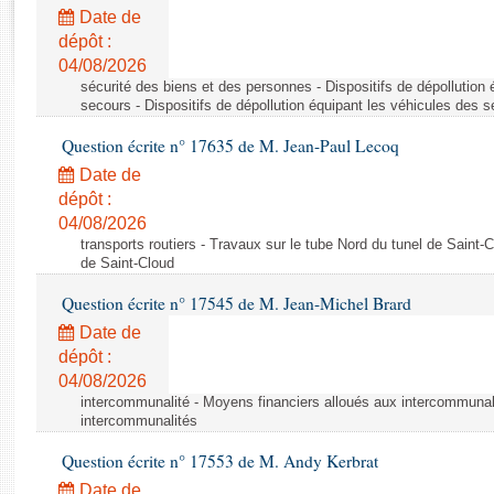
Rapports d'enquête
Date de
Rapports législatifs
dépôt :
Rapports sur l'application des lois
04/08/2026
Baromètre de l’application des lois
sécurité des biens et des personnes - Dispositifs de dépollution
secours - Dispositifs de dépollution équipant les véhicules des 
Question écrite n° 17635 de M. Jean-Paul Lecoq
Dossiers législatifs
Date de
Budget et sécurité sociale
dépôt :
Questions écrites et orales
04/08/2026
Comptes rendus des débats
transports routiers - Travaux sur le tube Nord du tunel de Saint-
de Saint-Cloud
Question écrite n° 17545 de M. Jean-Michel Brard
Date de
dépôt :
04/08/2026
intercommunalité - Moyens financiers alloués aux intercommunal
intercommunalités
Question écrite n° 17553 de M. Andy Kerbrat
Date de