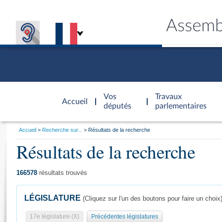
Assemb
Accèder à
la page
Vos
Travaux
Accueil
d'accueil
députés
parlementaires
Vous
Accueil
Recherche sur...
Résultats de la recherche
êtes
Résultats de la recherche
Général
ici
CONNEX
TRAVA
CONNA
DÉC
:
166578
résultats trouvés
LÉGISLATURE
(Cliquez sur l'un des boutons pour faire un choix
17e législature (X)
Précédentes législatures