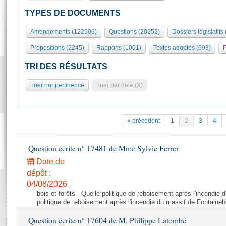
S'id
Présidence
Séance publique
Rôle et pouvoirs de l'Assemblée
Visiter l'Assemblée
TYPES DE DOCUMENTS
Fiches « Connaissance de l’Assemblée »
577 députés
Commissions et autres organes
Visite virtuelle du palais Bourbon
Amendements (122906)
Questions (20252)
Dossiers législatifs
Organisation de l'Assemblée
Groupes politiques
Europe et International
Assister à une séance
Mot
Propositions (2245)
Rapports (1001)
Textes adoptés (693)
P
Présidence
Conférence des Présidents
Bureau
Collège des Ques
Élections législatives
Contrôle et évaluation
Accès des chercheurs à l’Assemblée
TRI DES RÉSULTATS
Congrès
Les évènements
S'inscrire
Trier par pertinence
Trier par date (X)
Pétitions
Statistiques et chiffres clés
Transparence et déontologie
Vous n'ave
Patrimoine
E
Documents de référence
« précedent
1
2
3
4
La Bibliothèque
( Constitution | Règlement de l'Assemblée ... )
Documents parlementaires
Les archives
Question écrite n° 17481 de Mme Sylvie Ferrer
Projets de loi
Contacts et plan d'accès
Date de
Propositions de loi
Histoire
Photos libres de droit
dépôt :
Amendements
Juniors
04/08/2026
Textes adoptés
bois et forêts - Quelle politique de reboisement après l'incendie
Anciennes législatures
politique de reboisement après l'incendie du massif de Fontaineb
Liens vers les sites publics
Rapports d'information
Question écrite n° 17604 de M. Philippe Latombe