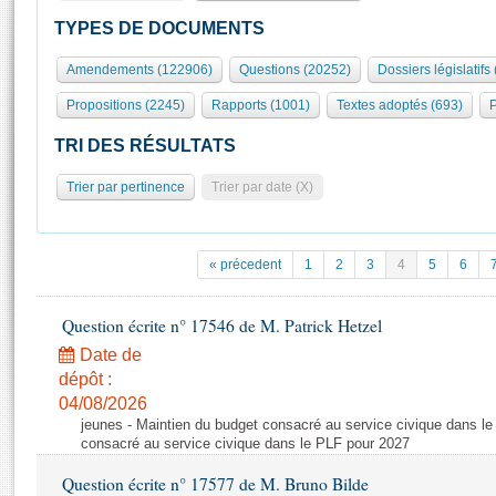
S'id
Présidence
Séance publique
Rôle et pouvoirs de l'Assemblée
Visiter l'Assemblée
TYPES DE DOCUMENTS
Fiches « Connaissance de l’Assemblée »
577 députés
Commissions et autres organes
Visite virtuelle du palais Bourbon
Amendements (122906)
Questions (20252)
Dossiers législatifs
Organisation de l'Assemblée
Groupes politiques
Europe et International
Assister à une séance
Mot
Propositions (2245)
Rapports (1001)
Textes adoptés (693)
P
Présidence
Conférence des Présidents
Bureau
Collège des Ques
Élections législatives
Contrôle et évaluation
Accès des chercheurs à l’Assemblée
TRI DES RÉSULTATS
Congrès
Les évènements
S'inscrire
Trier par pertinence
Trier par date (X)
Pétitions
Statistiques et chiffres clés
Transparence et déontologie
Vous n'ave
Patrimoine
E
Documents de référence
« précedent
1
2
3
4
5
6
La Bibliothèque
( Constitution | Règlement de l'Assemblée ... )
Documents parlementaires
Les archives
Question écrite n° 17546 de M. Patrick Hetzel
Projets de loi
Contacts et plan d'accès
Date de
Propositions de loi
Histoire
Photos libres de droit
dépôt :
Amendements
Juniors
04/08/2026
Textes adoptés
jeunes - Maintien du budget consacré au service civique dans le
Anciennes législatures
consacré au service civique dans le PLF pour 2027
Liens vers les sites publics
Rapports d'information
Question écrite n° 17577 de M. Bruno Bilde