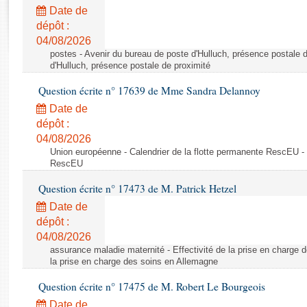
Rapports d'enquête
Date de
Rapports législatifs
dépôt :
Rapports sur l'application des lois
04/08/2026
Baromètre de l’application des lois
postes - Avenir du bureau de poste d'Hulluch, présence postale d
d'Hulluch, présence postale de proximité
Question écrite n° 17639 de Mme Sandra Delannoy
Dossiers législatifs
Date de
Budget et sécurité sociale
dépôt :
Questions écrites et orales
04/08/2026
Comptes rendus des débats
Union européenne - Calendrier de la flotte permanente RescEU - 
RescEU
Question écrite n° 17473 de M. Patrick Hetzel
Date de
dépôt :
04/08/2026
assurance maladie maternité - Effectivité de la prise en charge d
la prise en charge des soins en Allemagne
Question écrite n° 17475 de M. Robert Le Bourgeois
Date de