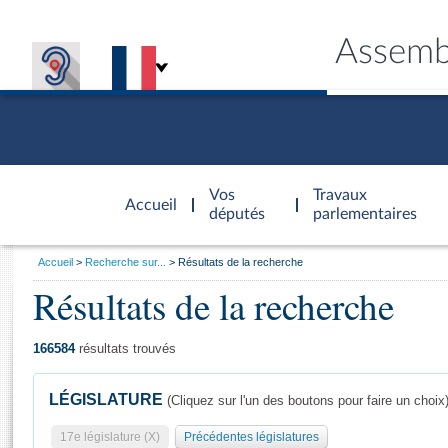
Assemb
Accèder à
la page
Vos
Travaux
Accueil
d'accueil
députés
parlementaires
Vous
Accueil
Recherche sur...
Résultats de la recherche
êtes
Résultats de la recherche
Général
ici
CONNEX
TRAVA
CONNA
DÉC
:
166584
résultats trouvés
LÉGISLATURE
(Cliquez sur l'un des boutons pour faire un choix
17e législature (X)
Précédentes législatures