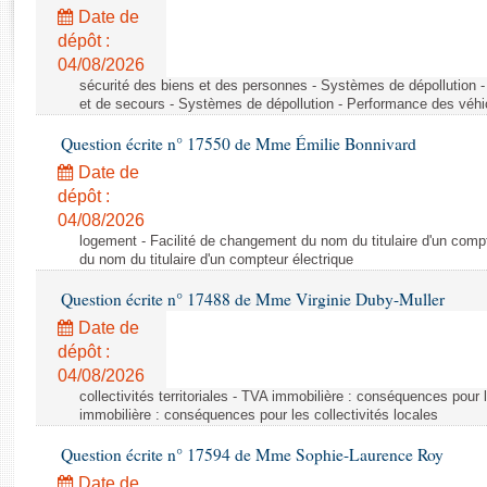
Rapports d'enquête
Date de
Rapports législatifs
dépôt :
Rapports sur l'application des lois
04/08/2026
Baromètre de l’application des lois
sécurité des biens et des personnes - Systèmes de dépollution 
et de secours - Systèmes de dépollution - Performance des véhi
Question écrite n° 17550 de Mme Émilie Bonnivard
Dossiers législatifs
Date de
Budget et sécurité sociale
dépôt :
Questions écrites et orales
04/08/2026
Comptes rendus des débats
logement - Facilité de changement du nom du titulaire d'un compt
du nom du titulaire d'un compteur électrique
Question écrite n° 17488 de Mme Virginie Duby-Muller
Date de
dépôt :
04/08/2026
collectivités territoriales - TVA immobilière : conséquences pour 
immobilière : conséquences pour les collectivités locales
Question écrite n° 17594 de Mme Sophie-Laurence Roy
Date de