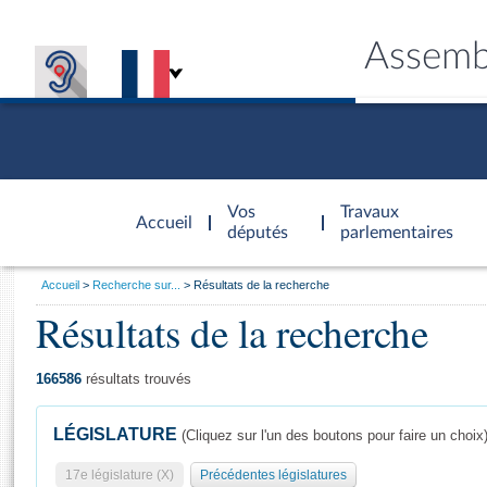
Assemb
Accèder à
la page
Vos
Travaux
Accueil
d'accueil
députés
parlementaires
Vous
Accueil
Recherche sur...
Résultats de la recherche
êtes
Résultats de la recherche
Général
ici
CONNEX
TRAVA
CONNA
DÉC
:
166586
résultats trouvés
LÉGISLATURE
(Cliquez sur l'un des boutons pour faire un choix
17e législature (X)
Précédentes législatures