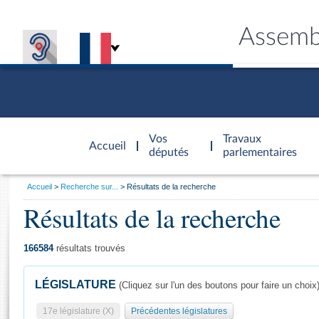
Assemb
Accèder à
la page
Vos
Travaux
Accueil
d'accueil
députés
parlementaires
Vous
Accueil
Recherche sur...
Résultats de la recherche
êtes
Résultats de la recherche
Général
ici
CONNEX
TRAVA
CONNA
DÉC
:
166584
résultats trouvés
LÉGISLATURE
(Cliquez sur l'un des boutons pour faire un choix
17e législature (X)
Précédentes législatures