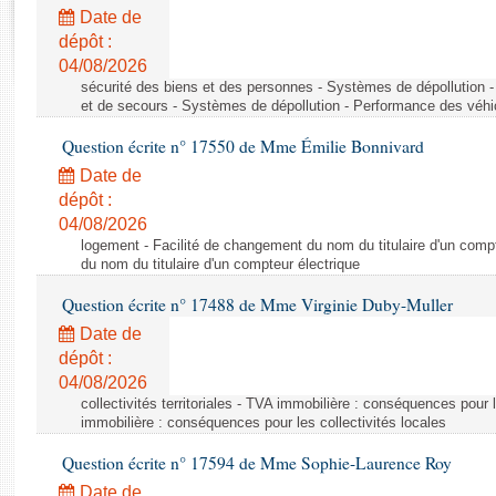
Rapports d'enquête
Date de
Rapports législatifs
dépôt :
Rapports sur l'application des lois
04/08/2026
Baromètre de l’application des lois
sécurité des biens et des personnes - Systèmes de dépollution 
et de secours - Systèmes de dépollution - Performance des véhi
Question écrite n° 17550 de Mme Émilie Bonnivard
Dossiers législatifs
Date de
Budget et sécurité sociale
dépôt :
Questions écrites et orales
04/08/2026
Comptes rendus des débats
logement - Facilité de changement du nom du titulaire d'un compt
du nom du titulaire d'un compteur électrique
Question écrite n° 17488 de Mme Virginie Duby-Muller
Date de
dépôt :
04/08/2026
collectivités territoriales - TVA immobilière : conséquences pour 
immobilière : conséquences pour les collectivités locales
Question écrite n° 17594 de Mme Sophie-Laurence Roy
Date de