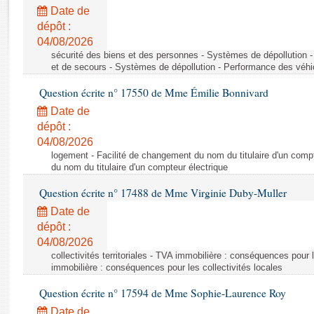
Rapports d'enquête
Date de
Rapports législatifs
dépôt :
Rapports sur l'application des lois
04/08/2026
Baromètre de l’application des lois
sécurité des biens et des personnes - Systèmes de dépollution 
et de secours - Systèmes de dépollution - Performance des véhi
Question écrite n° 17550 de Mme Émilie Bonnivard
Dossiers législatifs
Date de
Budget et sécurité sociale
dépôt :
Questions écrites et orales
04/08/2026
Comptes rendus des débats
logement - Facilité de changement du nom du titulaire d'un compt
du nom du titulaire d'un compteur électrique
Question écrite n° 17488 de Mme Virginie Duby-Muller
Date de
dépôt :
04/08/2026
collectivités territoriales - TVA immobilière : conséquences pour 
immobilière : conséquences pour les collectivités locales
Question écrite n° 17594 de Mme Sophie-Laurence Roy
Date de