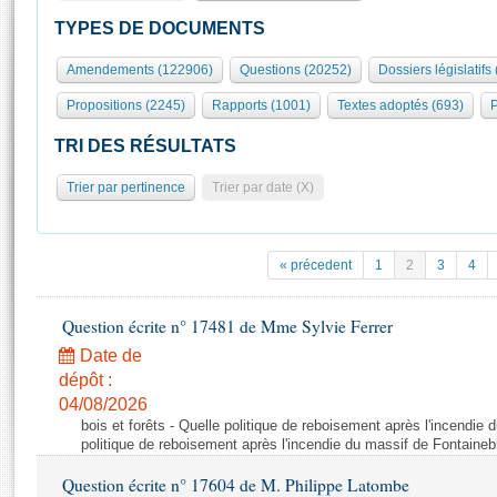
S'id
Présidence
Séance publique
Rôle et pouvoirs de l'Assemblée
Visiter l'Assemblée
TYPES DE DOCUMENTS
Fiches « Connaissance de l’Assemblée »
577 députés
Commissions et autres organes
Visite virtuelle du palais Bourbon
Amendements (122906)
Questions (20252)
Dossiers législatifs
Organisation de l'Assemblée
Groupes politiques
Europe et International
Assister à une séance
Mot
Propositions (2245)
Rapports (1001)
Textes adoptés (693)
P
Présidence
Conférence des Présidents
Bureau
Collège des Ques
Élections législatives
Contrôle et évaluation
Accès des chercheurs à l’Assemblée
TRI DES RÉSULTATS
Congrès
Les évènements
S'inscrire
Trier par pertinence
Trier par date (X)
Pétitions
Statistiques et chiffres clés
Transparence et déontologie
Vous n'ave
Patrimoine
E
Documents de référence
« précedent
1
2
3
4
La Bibliothèque
( Constitution | Règlement de l'Assemblée ... )
Documents parlementaires
Les archives
Question écrite n° 17481 de Mme Sylvie Ferrer
Projets de loi
Contacts et plan d'accès
Date de
Propositions de loi
Histoire
Photos libres de droit
dépôt :
Amendements
Juniors
04/08/2026
Textes adoptés
bois et forêts - Quelle politique de reboisement après l'incendie
Anciennes législatures
politique de reboisement après l'incendie du massif de Fontaineb
Liens vers les sites publics
Rapports d'information
Question écrite n° 17604 de M. Philippe Latombe