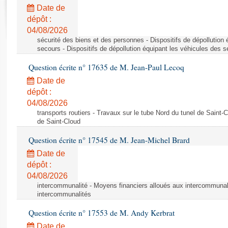
Rapports d'enquête
Date de
Rapports législatifs
dépôt :
Rapports sur l'application des lois
04/08/2026
Baromètre de l’application des lois
sécurité des biens et des personnes - Dispositifs de dépollution
secours - Dispositifs de dépollution équipant les véhicules des 
Question écrite n° 17635 de M. Jean-Paul Lecoq
Dossiers législatifs
Date de
Budget et sécurité sociale
dépôt :
Questions écrites et orales
04/08/2026
Comptes rendus des débats
transports routiers - Travaux sur le tube Nord du tunel de Saint-
de Saint-Cloud
Question écrite n° 17545 de M. Jean-Michel Brard
Date de
dépôt :
04/08/2026
intercommunalité - Moyens financiers alloués aux intercommunal
intercommunalités
Question écrite n° 17553 de M. Andy Kerbrat
Date de