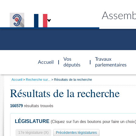
Assemb
Accèder à
la page
Vos
Travaux
Accueil
d'accueil
députés
parlementaires
Vous
Accueil
Recherche sur...
Résultats de la recherche
êtes
Résultats de la recherche
Général
ici
CONNEX
TRAVA
CONNA
DÉC
:
166579
résultats trouvés
LÉGISLATURE
(Cliquez sur l'un des boutons pour faire un choix
17e législature (X)
Précédentes législatures