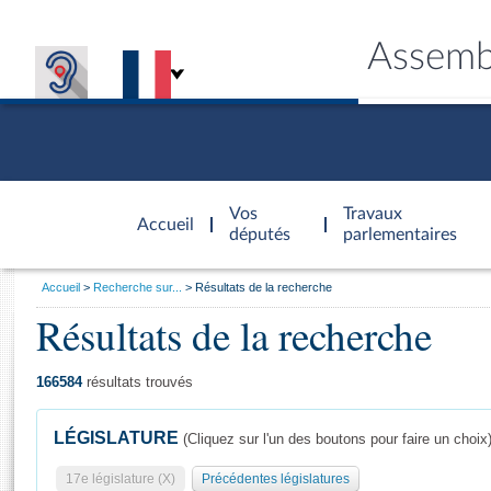
Assemb
Accèder à
la page
Vos
Travaux
Accueil
d'accueil
députés
parlementaires
Vous
Accueil
Recherche sur...
Résultats de la recherche
êtes
Résultats de la recherche
Général
ici
CONNEX
TRAVA
CONNA
DÉC
:
166584
résultats trouvés
LÉGISLATURE
(Cliquez sur l'un des boutons pour faire un choix
17e législature (X)
Précédentes législatures