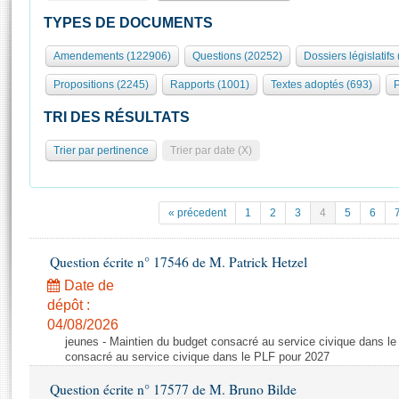
S'id
Présidence
Séance publique
Rôle et pouvoirs de l'Assemblée
Visiter l'Assemblée
TYPES DE DOCUMENTS
Fiches « Connaissance de l’Assemblée »
577 députés
Commissions et autres organes
Visite virtuelle du palais Bourbon
Amendements (122906)
Questions (20252)
Dossiers législatifs
Organisation de l'Assemblée
Groupes politiques
Europe et International
Assister à une séance
Mot
Propositions (2245)
Rapports (1001)
Textes adoptés (693)
P
Présidence
Conférence des Présidents
Bureau
Collège des Ques
Élections législatives
Contrôle et évaluation
Accès des chercheurs à l’Assemblée
TRI DES RÉSULTATS
Congrès
Les évènements
S'inscrire
Trier par pertinence
Trier par date (X)
Pétitions
Statistiques et chiffres clés
Transparence et déontologie
Vous n'ave
Patrimoine
E
Documents de référence
« précedent
1
2
3
4
5
6
La Bibliothèque
( Constitution | Règlement de l'Assemblée ... )
Documents parlementaires
Les archives
Question écrite n° 17546 de M. Patrick Hetzel
Projets de loi
Contacts et plan d'accès
Date de
Propositions de loi
Histoire
Photos libres de droit
dépôt :
Amendements
Juniors
04/08/2026
Textes adoptés
jeunes - Maintien du budget consacré au service civique dans le
Anciennes législatures
consacré au service civique dans le PLF pour 2027
Liens vers les sites publics
Rapports d'information
Question écrite n° 17577 de M. Bruno Bilde