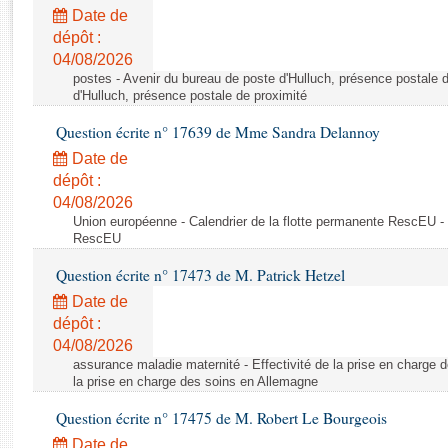
Rapports d'enquête
Date de
Rapports législatifs
dépôt :
Rapports sur l'application des lois
04/08/2026
Baromètre de l’application des lois
postes - Avenir du bureau de poste d'Hulluch, présence postale d
d'Hulluch, présence postale de proximité
Question écrite n° 17639 de Mme Sandra Delannoy
Dossiers législatifs
Date de
Budget et sécurité sociale
dépôt :
Questions écrites et orales
04/08/2026
Comptes rendus des débats
Union européenne - Calendrier de la flotte permanente RescEU - 
RescEU
Question écrite n° 17473 de M. Patrick Hetzel
Date de
dépôt :
04/08/2026
assurance maladie maternité - Effectivité de la prise en charge d
la prise en charge des soins en Allemagne
Question écrite n° 17475 de M. Robert Le Bourgeois
Date de