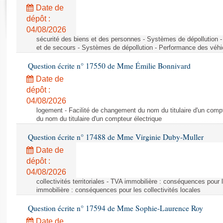
Rapports d'enquête
Date de
Rapports législatifs
dépôt :
Rapports sur l'application des lois
04/08/2026
Baromètre de l’application des lois
sécurité des biens et des personnes - Systèmes de dépollution 
et de secours - Systèmes de dépollution - Performance des véhi
Question écrite n° 17550 de Mme Émilie Bonnivard
Dossiers législatifs
Date de
Budget et sécurité sociale
dépôt :
Questions écrites et orales
04/08/2026
Comptes rendus des débats
logement - Facilité de changement du nom du titulaire d'un compt
du nom du titulaire d'un compteur électrique
Question écrite n° 17488 de Mme Virginie Duby-Muller
Date de
dépôt :
04/08/2026
collectivités territoriales - TVA immobilière : conséquences pour 
immobilière : conséquences pour les collectivités locales
Question écrite n° 17594 de Mme Sophie-Laurence Roy
Date de