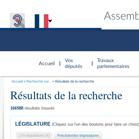
Assemb
Accèder à
la page
Vos
Travaux
Accueil
d'accueil
députés
parlementaires
Vous
Accueil
Recherche sur...
Résultats de la recherche
êtes
Résultats de la recherche
Général
ici
CONNEX
TRAVA
CONNA
DÉC
:
166588
résultats trouvés
LÉGISLATURE
(Cliquez sur l'un des boutons pour faire un choix
17e législature (X)
Précédentes législatures