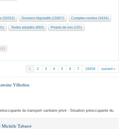
s (20252)
Dossiers législatifs (15957)
Comptes-rendus (3434)
01)
Textes adoptés (693)
Projets de lois (101)
 (X)
1
2
3
4
5
6
7
16659
suivant »
ntoine Villedieu
préoccupante du transport sanitaire privé - Situation préoccupante du
 Michèle Tabarot