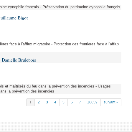
ine cynophile français - Préservation du patrimoine cynophile français
Guillaume Bigot
ères face à l'afflux migratoire - Protection des frontières face à l'afflux
 Danielle Brulebois
nels et maîtrisés du feu dans la prévention des incendies - Usages
 dans la prévention des incendies
1
2
3
4
5
6
7
16659
suivant »