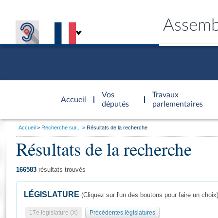
Assemb
Accèder à
la page
Vos
Travaux
Accueil
d'accueil
députés
parlementaires
Vous
Accueil
Recherche sur...
Résultats de la recherche
êtes
Résultats de la recherche
Général
ici
CONNEX
TRAVA
CONNA
DÉC
:
166583
résultats trouvés
LÉGISLATURE
(Cliquez sur l'un des boutons pour faire un choix
17e législature (X)
Précédentes législatures