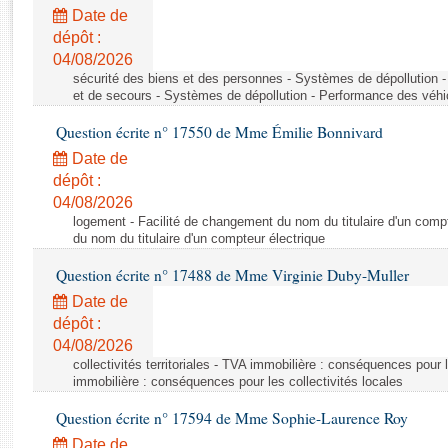
Rapports d'enquête
Date de
Rapports législatifs
dépôt :
Rapports sur l'application des lois
04/08/2026
Baromètre de l’application des lois
sécurité des biens et des personnes - Systèmes de dépollution 
et de secours - Systèmes de dépollution - Performance des véhi
Question écrite n° 17550 de Mme Émilie Bonnivard
Dossiers législatifs
Date de
Budget et sécurité sociale
dépôt :
Questions écrites et orales
04/08/2026
Comptes rendus des débats
logement - Facilité de changement du nom du titulaire d'un compt
du nom du titulaire d'un compteur électrique
Question écrite n° 17488 de Mme Virginie Duby-Muller
Date de
dépôt :
04/08/2026
collectivités territoriales - TVA immobilière : conséquences pour 
immobilière : conséquences pour les collectivités locales
Question écrite n° 17594 de Mme Sophie-Laurence Roy
Date de