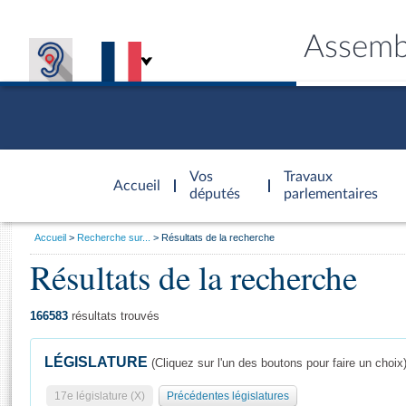
Assemb
Accèder à
la page
Vos
Travaux
Accueil
d'accueil
députés
parlementaires
Vous
Accueil
Recherche sur...
Résultats de la recherche
êtes
Résultats de la recherche
Général
ici
CONNEX
TRAVA
CONNA
DÉC
:
166583
résultats trouvés
LÉGISLATURE
(Cliquez sur l'un des boutons pour faire un choix
17e législature (X)
Précédentes législatures