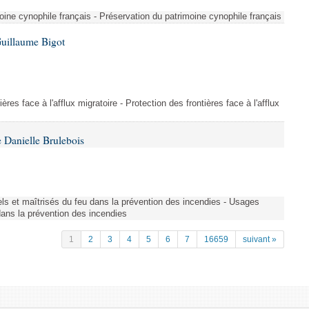
ine cynophile français - Préservation du patrimoine cynophile français
Guillaume Bigot
ères face à l'afflux migratoire - Protection des frontières face à l'afflux
 Danielle Brulebois
nels et maîtrisés du feu dans la prévention des incendies - Usages
 dans la prévention des incendies
1
2
3
4
5
6
7
16659
suivant »