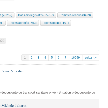
s (20252)
Dossiers législatifs (15957)
Comptes-rendus (3429)
01)
Textes adoptés (693)
Projets de lois (101)
 (X)
1
2
3
4
5
6
7
16659
suivant »
ntoine Villedieu
préoccupante du transport sanitaire privé - Situation préoccupante du
 Michèle Tabarot