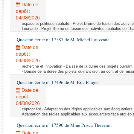
Rapports d'enquête
Date de
Rapports législatifs
dépôt :
Rapports sur l'application des lois
04/08/2026
Baromètre de l’application des lois
espace et politique spatiale - Projet Bromo de fusion des activit
Leonardo - Projet Bromo de fusion des activités spatiales de Tha
Question écrite n° 17587 de M. Michel Lauzzana
Dossiers législatifs
Date de
Budget et sécurité sociale
dépôt :
Questions écrites et orales
04/08/2026
Comptes rendus des débats
recherche et innovation - Baisse de la durée des projets ouvrant 
- Baisse de la durée des projets ouvrant droit au contrat de missi
Question écrite n° 17496 de M. Éric Pauget
Date de
dépôt :
04/08/2026
copropriété - Adaptation des règles applicables aux écoquartiers
Adaptation des règles applicables aux écoquartiers face aux épi
Question écrite n° 17590 de Mme Prisca Thevenot
Date de