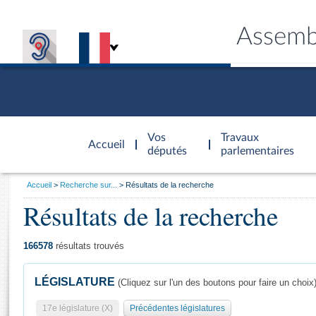
Assemb
Accèder à
la page
Vos
Travaux
Accueil
d'accueil
députés
parlementaires
Vous
Accueil
Recherche sur...
Résultats de la recherche
êtes
Résultats de la recherche
Général
ici
CONNEX
TRAVA
CONNA
DÉC
:
166578
résultats trouvés
LÉGISLATURE
(Cliquez sur l'un des boutons pour faire un choix
17e législature (X)
Précédentes législatures