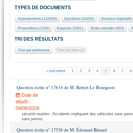
S'id
Présidence
Séance publique
Rôle et pouvoirs de l'Assemblée
Visiter l'Assemblée
TYPES DE DOCUMENTS
Fiches « Connaissance de l’Assemblée »
577 députés
Commissions et autres organes
Visite virtuelle du palais Bourbon
Amendements (122906)
Questions (20252)
Dossiers législatifs
Organisation de l'Assemblée
Groupes politiques
Europe et International
Assister à une séance
Mot
Propositions (2245)
Rapports (1001)
Textes adoptés (693)
P
Présidence
Conférence des Présidents
Bureau
Collège des Ques
Élections législatives
Contrôle et évaluation
Accès des chercheurs à l’Assemblée
TRI DES RÉSULTATS
Congrès
Les évènements
S'inscrire
Trier par pertinence
Trier par date (X)
Pétitions
Statistiques et chiffres clés
Transparence et déontologie
Vous n'ave
Patrimoine
E
Documents de référence
« précedent
1
2
3
4
5
6
7
8
La Bibliothèque
( Constitution | Règlement de l'Assemblée ... )
Documents parlementaires
Les archives
Question écrite n° 17614 de M. Robert Le Bourgeois
Projets de loi
Contacts et plan d'accès
Date de
Propositions de loi
Histoire
Photos libres de droit
dépôt :
Amendements
Juniors
04/08/2026
Textes adoptés
sécurité routière - Accidents impliquant des véhicules sans perm
Anciennes législatures
sans permis
Liens vers les sites publics
Rapports d'information
Question écrite n° 17526 de M. Édouard Bénard