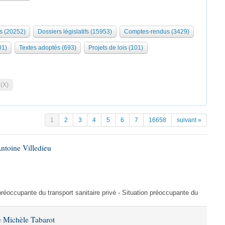
s (20252)
Dossiers législatifs (15953)
Comptes-rendus (3429)
01)
Textes adoptés (693)
Projets de lois (101)
 (X)
1
2
3
4
5
6
7
16658
suivant »
ntoine Villedieu
préoccupante du transport sanitaire privé - Situation préoccupante du
 Michèle Tabarot