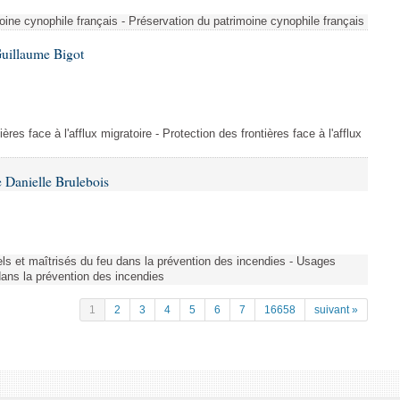
ine cynophile français - Préservation du patrimoine cynophile français
Guillaume Bigot
ères face à l'afflux migratoire - Protection des frontières face à l'afflux
 Danielle Brulebois
nels et maîtrisés du feu dans la prévention des incendies - Usages
 dans la prévention des incendies
1
2
3
4
5
6
7
16658
suivant »