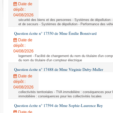
Rapports d'enquête
Date de
Rapports législatifs
dépôt :
Rapports sur l'application des lois
04/08/2026
Baromètre de l’application des lois
sécurité des biens et des personnes - Systèmes de dépollution 
et de secours - Systèmes de dépollution - Performance des véhi
Question écrite n° 17550 de Mme Émilie Bonnivard
Dossiers législatifs
Date de
Budget et sécurité sociale
dépôt :
Questions écrites et orales
04/08/2026
Comptes rendus des débats
logement - Facilité de changement du nom du titulaire d'un compt
du nom du titulaire d'un compteur électrique
Question écrite n° 17488 de Mme Virginie Duby-Muller
Date de
dépôt :
04/08/2026
collectivités territoriales - TVA immobilière : conséquences pour 
immobilière : conséquences pour les collectivités locales
Question écrite n° 17594 de Mme Sophie-Laurence Roy
Date de