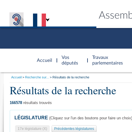
Assemb
Accèder à
la page
Vos
Travaux
Accueil
d'accueil
députés
parlementaires
Vous
Accueil
Recherche sur...
Résultats de la recherche
êtes
Résultats de la recherche
Général
ici
CONNEX
TRAVA
CONNA
DÉC
:
166578
résultats trouvés
LÉGISLATURE
(Cliquez sur l'un des boutons pour faire un choix
17e législature (X)
Précédentes législatures