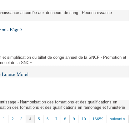
nnaissance accordée aux donneurs de sang - Reconnaissance
Denis Fégné
on et simplification du billet de congé annuel de la SNCF - Promotion et
 annuel de la SNCF
e Louise Morel
entissage - Harmonisation des formations et des qualifications en
sation des formations et des qualifications en ramonage et fumisterie
1
2
3
4
5
6
7
8
9
10
16659
suivant »