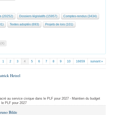
s (20252)
Dossiers législatifs (15957)
Comptes-rendus (3434)
01)
Textes adoptés (693)
Projets de lois (101)
 (X)
1
2
3
4
5
6
7
8
9
10
16659
suivant »
atrick Hetzel
acré au service civique dans le PLF pour 2027 - Maintien du budget
s le PLF pour 2027
Bruno Bilde