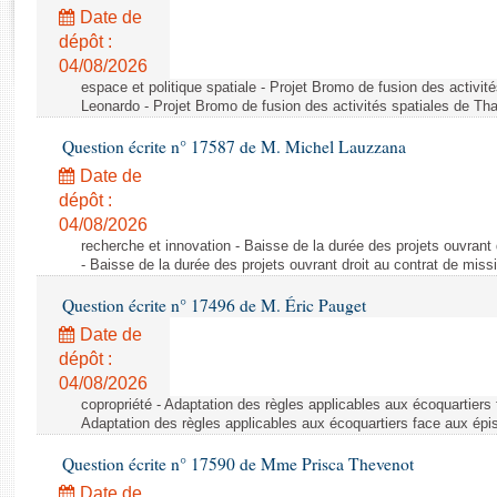
Rapports d'enquête
Date de
Rapports législatifs
dépôt :
Rapports sur l'application des lois
04/08/2026
Baromètre de l’application des lois
espace et politique spatiale - Projet Bromo de fusion des activit
Leonardo - Projet Bromo de fusion des activités spatiales de Tha
Question écrite n° 17587 de M. Michel Lauzzana
Dossiers législatifs
Date de
Budget et sécurité sociale
dépôt :
Questions écrites et orales
04/08/2026
Comptes rendus des débats
recherche et innovation - Baisse de la durée des projets ouvrant 
- Baisse de la durée des projets ouvrant droit au contrat de missi
Question écrite n° 17496 de M. Éric Pauget
Date de
dépôt :
04/08/2026
copropriété - Adaptation des règles applicables aux écoquartiers
Adaptation des règles applicables aux écoquartiers face aux épi
Question écrite n° 17590 de Mme Prisca Thevenot
Date de