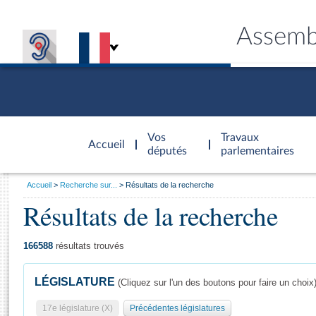
Assemb
Accèder à
la page
Vos
Travaux
Accueil
d'accueil
députés
parlementaires
Vous
Accueil
Recherche sur...
Résultats de la recherche
êtes
Résultats de la recherche
Général
ici
CONNEX
TRAVA
CONNA
DÉC
:
166588
résultats trouvés
LÉGISLATURE
(Cliquez sur l'un des boutons pour faire un choix
17e législature (X)
Précédentes législatures