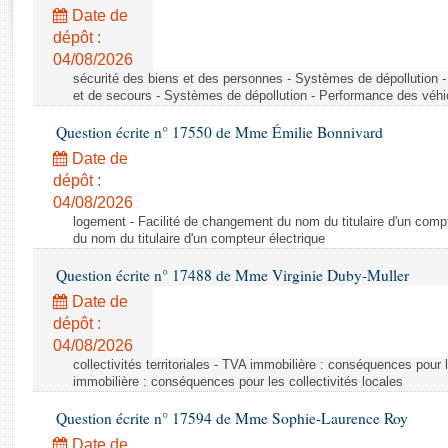
Rapports d'enquête
Date de
Rapports législatifs
dépôt :
Rapports sur l'application des lois
04/08/2026
Baromètre de l’application des lois
sécurité des biens et des personnes - Systèmes de dépollution 
et de secours - Systèmes de dépollution - Performance des véhi
Question écrite n° 17550 de Mme Émilie Bonnivard
Dossiers législatifs
Date de
Budget et sécurité sociale
dépôt :
Questions écrites et orales
04/08/2026
Comptes rendus des débats
logement - Facilité de changement du nom du titulaire d'un compt
du nom du titulaire d'un compteur électrique
Question écrite n° 17488 de Mme Virginie Duby-Muller
Date de
dépôt :
04/08/2026
collectivités territoriales - TVA immobilière : conséquences pour 
immobilière : conséquences pour les collectivités locales
Question écrite n° 17594 de Mme Sophie-Laurence Roy
Date de