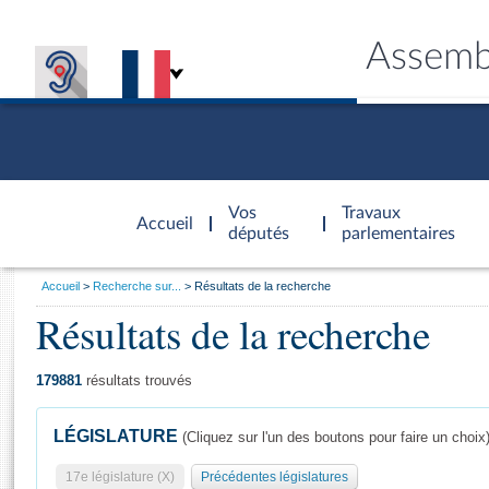
Assemb
Accèder à
la page
Vos
Travaux
Accueil
d'accueil
députés
parlementaires
Vous
Accueil
Recherche sur...
Résultats de la recherche
êtes
Résultats de la recherche
Général
ici
CONNEX
TRAVA
CONNA
DÉC
:
179881
résultats trouvés
LÉGISLATURE
(Cliquez sur l'un des boutons pour faire un choix
17e législature (X)
Précédentes législatures