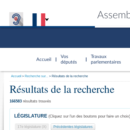
Assemb
Accèder à
la page
Vos
Travaux
Accueil
d'accueil
députés
parlementaires
Vous
Accueil
Recherche sur...
Résultats de la recherche
êtes
Résultats de la recherche
Général
ici
CONNEX
TRAVA
CONNA
DÉC
:
166583
résultats trouvés
LÉGISLATURE
(Cliquez sur l'un des boutons pour faire un choix
17e législature (X)
Précédentes législatures