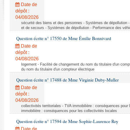
Rapports d'enquête
Date de
Rapports législatifs
dépôt :
Rapports sur l'application des lois
04/08/2026
Baromètre de l’application des lois
sécurité des biens et des personnes - Systèmes de dépollution 
et de secours - Systèmes de dépollution - Performance des véhi
Question écrite n° 17550 de Mme Émilie Bonnivard
Dossiers législatifs
Date de
Budget et sécurité sociale
dépôt :
Questions écrites et orales
04/08/2026
Comptes rendus des débats
logement - Facilité de changement du nom du titulaire d'un compt
du nom du titulaire d'un compteur électrique
Question écrite n° 17488 de Mme Virginie Duby-Muller
Date de
dépôt :
04/08/2026
collectivités territoriales - TVA immobilière : conséquences pour 
immobilière : conséquences pour les collectivités locales
Question écrite n° 17594 de Mme Sophie-Laurence Roy
Date de