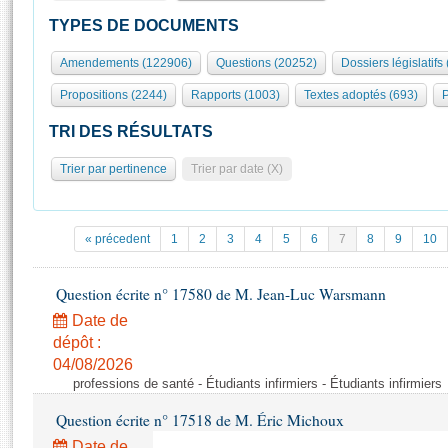
S'id
Présidence
Séance publique
Rôle et pouvoirs de l'Assemblée
Visiter l'Assemblée
TYPES DE DOCUMENTS
Fiches « Connaissance de l’Assemblée »
577 députés
Commissions et autres organes
Visite virtuelle du palais Bourbon
Amendements (122906)
Questions (20252)
Dossiers législatifs
Organisation de l'Assemblée
Groupes politiques
Europe et International
Assister à une séance
Mot
Propositions (2244)
Rapports (1003)
Textes adoptés (693)
P
Présidence
Conférence des Présidents
Bureau
Collège des Ques
Élections législatives
Contrôle et évaluation
Accès des chercheurs à l’Assemblée
TRI DES RÉSULTATS
Congrès
Les évènements
S'inscrire
Trier par pertinence
Trier par date (X)
Pétitions
Statistiques et chiffres clés
Transparence et déontologie
Vous n'ave
Patrimoine
E
Documents de référence
« précedent
1
2
3
4
5
6
7
8
9
10
La Bibliothèque
( Constitution | Règlement de l'Assemblée ... )
Documents parlementaires
Les archives
Question écrite n° 17580 de M. Jean-Luc Warsmann
Projets de loi
Contacts et plan d'accès
Date de
Propositions de loi
Histoire
Photos libres de droit
dépôt :
Amendements
Juniors
04/08/2026
Textes adoptés
professions de santé - Étudiants infirmiers - Étudiants infirmiers
Anciennes législatures
Question écrite n° 17518 de M. Éric Michoux
Liens vers les sites publics
Rapports d'information
Date de