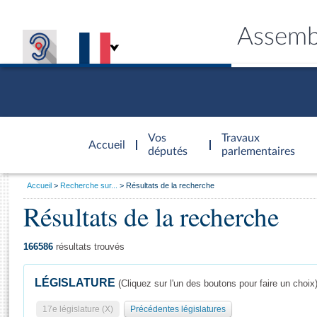
Assemb
Accèder à
la page
Vos
Travaux
Accueil
d'accueil
députés
parlementaires
Vous
Accueil
Recherche sur...
Résultats de la recherche
êtes
Résultats de la recherche
Général
ici
CONNEX
TRAVA
CONNA
DÉC
:
166586
résultats trouvés
LÉGISLATURE
(Cliquez sur l'un des boutons pour faire un choix
17e législature (X)
Précédentes législatures