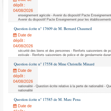
Rapports d'enquête
dépôt :
Rapports législatifs
04/08/2026
Rapports sur l'application des lois
enseignement agricole - Avenir du dispositif Pacte Enseignement
Baromètre de l’application des lois
Avenir du dispositif Pacte Enseignement pour les établissements
Question écrite n° 17609 de M. Bernard Chaumeil
Dossiers législatifs
Date de
Budget et sécurité sociale
dépôt :
04/08/2026
Questions écrites et orales
sécurité des biens et des personnes - Renforts saisonniers de po
Comptes rendus des débats
estivale - Renforts saisonniers de police et de gendarmerie duran
Question écrite n° 17558 de Mme Christelle Minard
Date de
dépôt :
04/08/2026
nationalité - Question écrite relative à la perte de nationalité - Qu
nationalité
Question écrite n° 17585 de M. Marc Pena
Date de