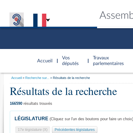
Assemb
Accèder à
la page
Vos
Travaux
Accueil
d'accueil
députés
parlementaires
Vous
Accueil
Recherche sur...
Résultats de la recherche
êtes
Résultats de la recherche
Général
ici
CONNEX
TRAVA
CONNA
DÉC
:
166590
résultats trouvés
LÉGISLATURE
(Cliquez sur l'un des boutons pour faire un choix
17e législature (X)
Précédentes législatures