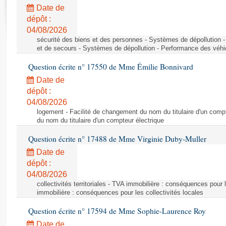
Rapports d'enquête
Date de
Rapports législatifs
dépôt :
Rapports sur l'application des lois
04/08/2026
Baromètre de l’application des lois
sécurité des biens et des personnes - Systèmes de dépollution 
et de secours - Systèmes de dépollution - Performance des véhi
Question écrite n° 17550 de Mme Émilie Bonnivard
Dossiers législatifs
Date de
Budget et sécurité sociale
dépôt :
Questions écrites et orales
04/08/2026
Comptes rendus des débats
logement - Facilité de changement du nom du titulaire d'un compt
du nom du titulaire d'un compteur électrique
Question écrite n° 17488 de Mme Virginie Duby-Muller
Date de
dépôt :
04/08/2026
collectivités territoriales - TVA immobilière : conséquences pour 
immobilière : conséquences pour les collectivités locales
Question écrite n° 17594 de Mme Sophie-Laurence Roy
Date de