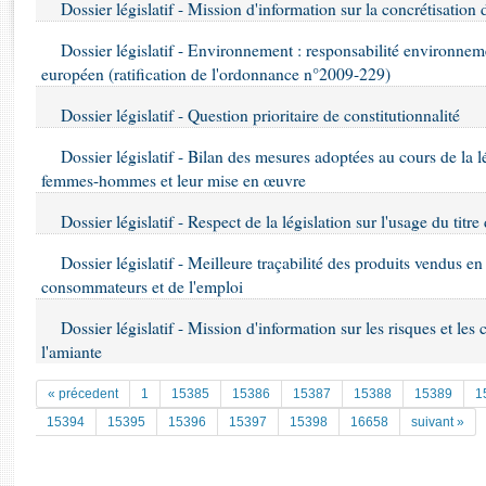
Rapports d'enquête
Dossier législatif - Mission d'information sur la concrétisation d
Rapports législatifs
Dossier législatif - Environnement : responsabilité environneme
Rapports sur l'application des lois
européen (ratification de l'ordonnance n°2009-229)
Baromètre de l’application des lois
Dossier législatif - Question prioritaire de constitutionnalité
Dossiers législatifs
Dossier législatif - Bilan des mesures adoptées au cours de la lé
Budget et sécurité sociale
femmes-hommes et leur mise en œuvre
Questions écrites et orales
Dossier législatif - Respect de la législation sur l'usage du titr
Comptes rendus des débats
Dossier législatif - Meilleure traçabilité des produits vendus e
consommateurs et de l'emploi
Dossier législatif - Mission d'information sur les risques et les
l'amiante
« précedent
1
15385
15386
15387
15388
15389
1
15394
15395
15396
15397
15398
16658
suivant »