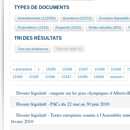
S'id
Présidence
Séance publique
Rôle et pouvoirs de l'Assemblée
Visiter l'Assemblée
TYPES DE DOCUMENTS
Fiches « Connaissance de l’Assemblée »
577 députés
Commissions et autres organes
Visite virtuelle du palais Bourbon
Amendements (122906)
Questions (20252)
Dossiers législatifs
Organisation de l'Assemblée
Groupes politiques
Europe et International
Assister à une séance
Mot
Propositions (2244)
Rapports (1003)
Textes adoptés (693)
P
Présidence
Conférence des Présidents
Bureau
Collège des Ques
Élections législatives
Contrôle et évaluation
Accès des chercheurs à l’Assemblée
TRI DES RÉSULTATS
Congrès
Les évènements
S'inscrire
Trier par pertinence
Trier par date (X)
Pétitions
Statistiques et chiffres clés
Transparence et déontologie
Vous n'ave
Patrimoine
E
Documents de référence
« précedent
1
15385
15386
15387
15388
15389
1
La Bibliothèque
( Constitution | Règlement de l'Assemblée ... )
Documents parlementaires
15394
15395
15396
15397
15398
16658
suivant »
Les archives
Projets de loi
Contacts et plan d'accès
Dossier législatif - enquete sur les jeux olympiques d'Albertvil
Propositions de loi
Histoire
Photos libres de droit
Amendements
Dossier législatif - PACs du 22 mai au 30 juin 2010
Juniors
Textes adoptés
Anciennes législatures
Dossier législatif - Textes européens soumis à l'Assemblée na
février 2010
Liens vers les sites publics
Rapports d'information