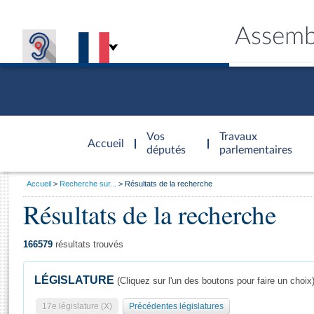
Assemb
Accèder à
la page
Vos
Travaux
Accueil
d'accueil
députés
parlementaires
Vous
Accueil
Recherche sur...
Résultats de la recherche
êtes
Résultats de la recherche
Général
ici
CONNEX
TRAVA
CONNA
DÉC
:
166579
résultats trouvés
LÉGISLATURE
(Cliquez sur l'un des boutons pour faire un choix
17e législature (X)
Précédentes législatures