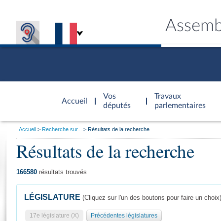
Assemb
Accèder à
la page
Vos
Travaux
Accueil
d'accueil
députés
parlementaires
Vous
Accueil
Recherche sur...
Résultats de la recherche
êtes
Résultats de la recherche
Général
ici
CONNEX
TRAVA
CONNA
DÉC
:
166580
résultats trouvés
LÉGISLATURE
(Cliquez sur l'un des boutons pour faire un choix
17e législature (X)
Précédentes législatures