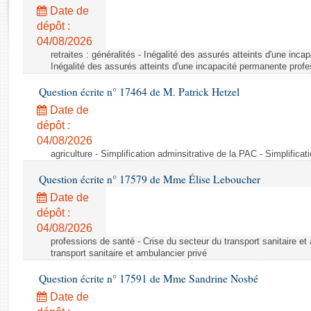
Rapports d'enquête
Date de
Rapports législatifs
dépôt :
Rapports sur l'application des lois
04/08/2026
Baromètre de l’application des lois
retraites : généralités - Inégalité des assurés atteints d'une inc
Inégalité des assurés atteints d'une incapacité permanente profe
Question écrite n° 17464 de M. Patrick Hetzel
Dossiers législatifs
Date de
Budget et sécurité sociale
dépôt :
Questions écrites et orales
04/08/2026
Comptes rendus des débats
agriculture - Simplification adminsitrative de la PAC - Simplifica
Question écrite n° 17579 de Mme Élise Leboucher
Date de
dépôt :
04/08/2026
professions de santé - Crise du secteur du transport sanitaire et
transport sanitaire et ambulancier privé
Question écrite n° 17591 de Mme Sandrine Nosbé
Date de