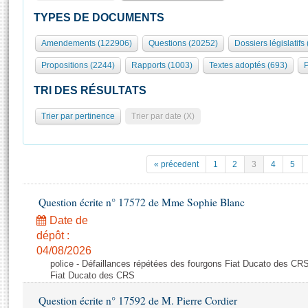
S'id
Présidence
Séance publique
Rôle et pouvoirs de l'Assemblée
Visiter l'Assemblée
TYPES DE DOCUMENTS
Fiches « Connaissance de l’Assemblée »
577 députés
Commissions et autres organes
Visite virtuelle du palais Bourbon
Amendements (122906)
Questions (20252)
Dossiers législatifs
Organisation de l'Assemblée
Groupes politiques
Europe et International
Assister à une séance
Mot
Propositions (2244)
Rapports (1003)
Textes adoptés (693)
P
Présidence
Conférence des Présidents
Bureau
Collège des Ques
Élections législatives
Contrôle et évaluation
Accès des chercheurs à l’Assemblée
TRI DES RÉSULTATS
Congrès
Les évènements
S'inscrire
Trier par pertinence
Trier par date (X)
Pétitions
Statistiques et chiffres clés
Transparence et déontologie
Vous n'ave
Patrimoine
E
Documents de référence
« précedent
1
2
3
4
5
La Bibliothèque
( Constitution | Règlement de l'Assemblée ... )
Documents parlementaires
Les archives
Question écrite n° 17572 de Mme Sophie Blanc
Projets de loi
Contacts et plan d'accès
Date de
Propositions de loi
Histoire
Photos libres de droit
dépôt :
Amendements
Juniors
04/08/2026
Textes adoptés
police - Défaillances répétées des fourgons Fiat Ducato des CRS
Anciennes législatures
Fiat Ducato des CRS
Liens vers les sites publics
Rapports d'information
Question écrite n° 17592 de M. Pierre Cordier