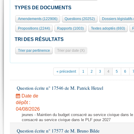
S'id
Présidence
Séance publique
Rôle et pouvoirs de l'Assemblée
Visiter l'Assemblée
TYPES DE DOCUMENTS
Fiches « Connaissance de l’Assemblée »
577 députés
Commissions et autres organes
Visite virtuelle du palais Bourbon
Amendements (122906)
Questions (20252)
Dossiers législatifs
Organisation de l'Assemblée
Groupes politiques
Europe et International
Assister à une séance
Mot
Propositions (2244)
Rapports (1003)
Textes adoptés (693)
P
Présidence
Conférence des Présidents
Bureau
Collège des Ques
Élections législatives
Contrôle et évaluation
Accès des chercheurs à l’Assemblée
TRI DES RÉSULTATS
Congrès
Les évènements
S'inscrire
Trier par pertinence
Trier par date (X)
Pétitions
Statistiques et chiffres clés
Transparence et déontologie
Vous n'ave
Patrimoine
E
Documents de référence
« précedent
1
2
3
4
5
6
La Bibliothèque
( Constitution | Règlement de l'Assemblée ... )
Documents parlementaires
Les archives
Question écrite n° 17546 de M. Patrick Hetzel
Projets de loi
Contacts et plan d'accès
Date de
Propositions de loi
Histoire
Photos libres de droit
dépôt :
Amendements
Juniors
04/08/2026
Textes adoptés
jeunes - Maintien du budget consacré au service civique dans le
Anciennes législatures
consacré au service civique dans le PLF pour 2027
Liens vers les sites publics
Rapports d'information
Question écrite n° 17577 de M. Bruno Bilde