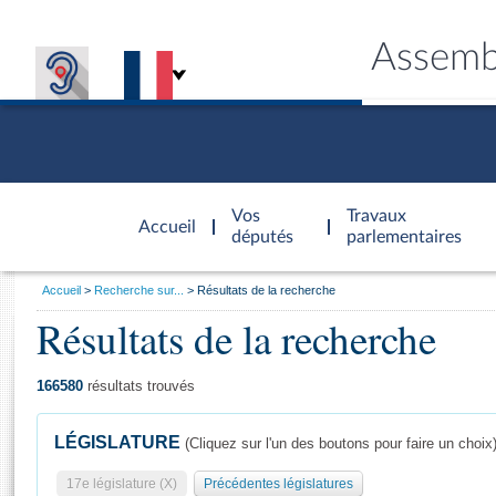
Assemb
Accèder à
la page
Vos
Travaux
Accueil
d'accueil
députés
parlementaires
Vous
Accueil
Recherche sur...
Résultats de la recherche
êtes
Résultats de la recherche
Général
ici
CONNEX
TRAVA
CONNA
DÉC
:
166580
résultats trouvés
LÉGISLATURE
(Cliquez sur l'un des boutons pour faire un choix
17e législature (X)
Précédentes législatures