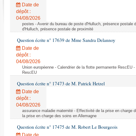
Rapports d'enquête
Date de
Rapports législatifs
dépôt :
Rapports sur l'application des lois
04/08/2026
Baromètre de l’application des lois
postes - Avenir du bureau de poste d'Hulluch, présence postale d
d'Hulluch, présence postale de proximité
Question écrite n° 17639 de Mme Sandra Delannoy
Dossiers législatifs
Date de
Budget et sécurité sociale
dépôt :
Questions écrites et orales
04/08/2026
Comptes rendus des débats
Union européenne - Calendrier de la flotte permanente RescEU - 
RescEU
Question écrite n° 17473 de M. Patrick Hetzel
Date de
dépôt :
04/08/2026
assurance maladie maternité - Effectivité de la prise en charge d
la prise en charge des soins en Allemagne
Question écrite n° 17475 de M. Robert Le Bourgeois
Date de