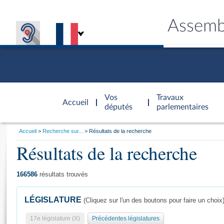
Assemb
Accèder à
la page
Vos
Travaux
Accueil
d'accueil
députés
parlementaires
Vous
Accueil
Recherche sur...
Résultats de la recherche
êtes
Résultats de la recherche
Général
ici
CONNEX
TRAVA
CONNA
DÉC
:
166586
résultats trouvés
LÉGISLATURE
(Cliquez sur l'un des boutons pour faire un choix
17e législature (X)
Précédentes législatures