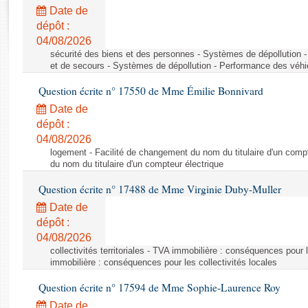
Rapports d'enquête
Date de
Rapports législatifs
dépôt :
Rapports sur l'application des lois
04/08/2026
Baromètre de l’application des lois
sécurité des biens et des personnes - Systèmes de dépollution 
et de secours - Systèmes de dépollution - Performance des véhi
Question écrite n° 17550 de Mme Émilie Bonnivard
Dossiers législatifs
Date de
Budget et sécurité sociale
dépôt :
Questions écrites et orales
04/08/2026
Comptes rendus des débats
logement - Facilité de changement du nom du titulaire d'un compt
du nom du titulaire d'un compteur électrique
Question écrite n° 17488 de Mme Virginie Duby-Muller
Date de
dépôt :
04/08/2026
collectivités territoriales - TVA immobilière : conséquences pour 
immobilière : conséquences pour les collectivités locales
Question écrite n° 17594 de Mme Sophie-Laurence Roy
Date de