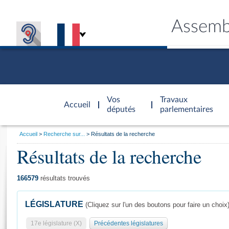
Assemb
Accèder à
la page
Vos
Travaux
Accueil
d'accueil
députés
parlementaires
Vous
Accueil
Recherche sur...
Résultats de la recherche
êtes
Résultats de la recherche
Général
ici
CONNEX
TRAVA
CONNA
DÉC
:
166579
résultats trouvés
LÉGISLATURE
(Cliquez sur l'un des boutons pour faire un choix
17e législature (X)
Précédentes législatures