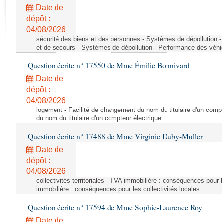
Rapports d'enquête
Date de
Rapports législatifs
dépôt :
Rapports sur l'application des lois
04/08/2026
Baromètre de l’application des lois
sécurité des biens et des personnes - Systèmes de dépollution 
et de secours - Systèmes de dépollution - Performance des véhi
Question écrite n° 17550 de Mme Émilie Bonnivard
Dossiers législatifs
Date de
Budget et sécurité sociale
dépôt :
Questions écrites et orales
04/08/2026
Comptes rendus des débats
logement - Facilité de changement du nom du titulaire d'un compt
du nom du titulaire d'un compteur électrique
Question écrite n° 17488 de Mme Virginie Duby-Muller
Date de
dépôt :
04/08/2026
collectivités territoriales - TVA immobilière : conséquences pour 
immobilière : conséquences pour les collectivités locales
Question écrite n° 17594 de Mme Sophie-Laurence Roy
Date de