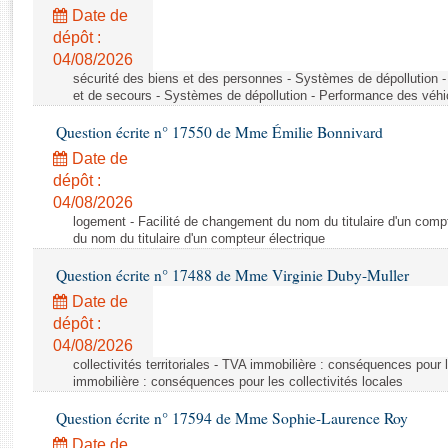
Rapports d'enquête
Date de
Rapports législatifs
dépôt :
Rapports sur l'application des lois
04/08/2026
Baromètre de l’application des lois
sécurité des biens et des personnes - Systèmes de dépollution 
et de secours - Systèmes de dépollution - Performance des véhi
Question écrite n° 17550 de Mme Émilie Bonnivard
Dossiers législatifs
Date de
Budget et sécurité sociale
dépôt :
Questions écrites et orales
04/08/2026
Comptes rendus des débats
logement - Facilité de changement du nom du titulaire d'un compt
du nom du titulaire d'un compteur électrique
Question écrite n° 17488 de Mme Virginie Duby-Muller
Date de
dépôt :
04/08/2026
collectivités territoriales - TVA immobilière : conséquences pour 
immobilière : conséquences pour les collectivités locales
Question écrite n° 17594 de Mme Sophie-Laurence Roy
Date de