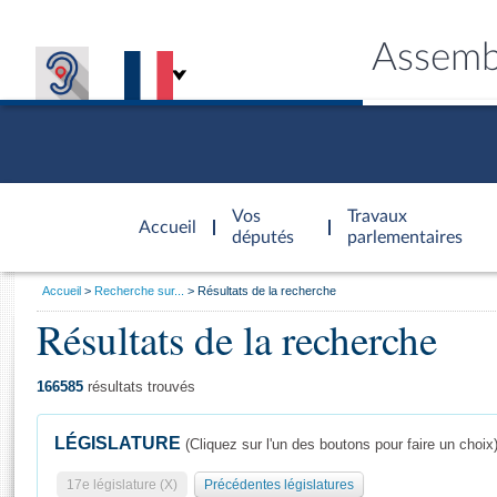
Assemb
Accèder à
la page
Vos
Travaux
Accueil
d'accueil
députés
parlementaires
Vous
Accueil
Recherche sur...
Résultats de la recherche
êtes
Résultats de la recherche
Général
ici
CONNEX
TRAVA
CONNA
DÉC
:
166585
résultats trouvés
LÉGISLATURE
(Cliquez sur l'un des boutons pour faire un choix
17e législature (X)
Précédentes législatures