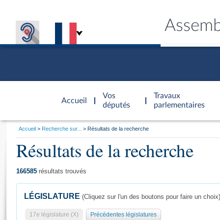
Assemb
Accèder à
la page
Vos
Travaux
Accueil
d'accueil
députés
parlementaires
Vous
Accueil
Recherche sur...
Résultats de la recherche
êtes
Résultats de la recherche
Général
ici
CONNEX
TRAVA
CONNA
DÉC
:
166585
résultats trouvés
LÉGISLATURE
(Cliquez sur l'un des boutons pour faire un choix
17e législature (X)
Précédentes législatures