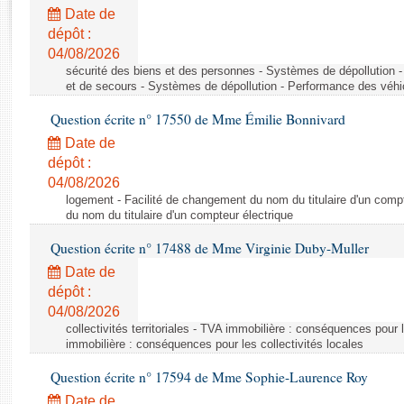
Rapports d'enquête
Date de
Rapports législatifs
dépôt :
Rapports sur l'application des lois
04/08/2026
Baromètre de l’application des lois
sécurité des biens et des personnes - Systèmes de dépollution 
et de secours - Systèmes de dépollution - Performance des véhi
Question écrite n° 17550 de Mme Émilie Bonnivard
Dossiers législatifs
Date de
Budget et sécurité sociale
dépôt :
Questions écrites et orales
04/08/2026
Comptes rendus des débats
logement - Facilité de changement du nom du titulaire d'un compt
du nom du titulaire d'un compteur électrique
Question écrite n° 17488 de Mme Virginie Duby-Muller
Date de
dépôt :
04/08/2026
collectivités territoriales - TVA immobilière : conséquences pour 
immobilière : conséquences pour les collectivités locales
Question écrite n° 17594 de Mme Sophie-Laurence Roy
Date de