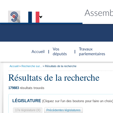
Assemb
Accèder à
la page
Vos
Travaux
Accueil
d'accueil
députés
parlementaires
Vous
Accueil
Recherche sur...
Résultats de la recherche
êtes
Résultats de la recherche
Général
ici
CONNEX
TRAVA
CONNA
DÉC
:
179883
résultats trouvés
LÉGISLATURE
(Cliquez sur l'un des boutons pour faire un choix
17e législature (X)
Précédentes législatures