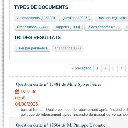
S'id
Présidence
Séance publique
Rôle et pouvoirs de l'Assemblée
Visiter l'Assemblée
TYPES DE DOCUMENTS
Fiches « Connaissance de l’Assemblée »
577 députés
Commissions et autres organes
Visite virtuelle du palais Bourbon
Amendements (136199)
Questions (20252)
Dossiers législatifs
Organisation de l'Assemblée
Groupes politiques
Europe et International
Assister à une séance
Mot
Propositions (2244)
Rapports (1003)
Textes adoptés (693)
P
Présidence
Conférence des Présidents
Bureau
Collège des Ques
Élections législatives
Contrôle et évaluation
Accès des chercheurs à l’Assemblée
TRI DES RÉSULTATS
Congrès
Les évènements
S'inscrire
Trier par pertinence
Trier par date (X)
Pétitions
Statistiques et chiffres clés
Transparence et déontologie
Vous n'ave
Patrimoine
E
Documents de référence
« précedent
1
2
3
4
La Bibliothèque
( Constitution | Règlement de l'Assemblée ... )
Documents parlementaires
Les archives
Question écrite n° 17481 de Mme Sylvie Ferrer
Projets de loi
Contacts et plan d'accès
Date de
Propositions de loi
Histoire
Photos libres de droit
dépôt :
Amendements
Juniors
04/08/2026
Textes adoptés
bois et forêts - Quelle politique de reboisement après l'incendie
Anciennes législatures
politique de reboisement après l'incendie du massif de Fontaineb
Liens vers les sites publics
Rapports d'information
Question écrite n° 17604 de M. Philippe Latombe