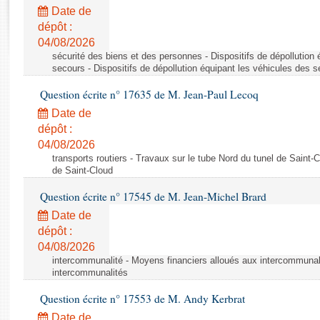
Rapports d'enquête
Date de
Rapports législatifs
dépôt :
Rapports sur l'application des lois
04/08/2026
Baromètre de l’application des lois
sécurité des biens et des personnes - Dispositifs de dépollution
secours - Dispositifs de dépollution équipant les véhicules des 
Question écrite n° 17635 de M. Jean-Paul Lecoq
Dossiers législatifs
Date de
Budget et sécurité sociale
dépôt :
Questions écrites et orales
04/08/2026
Comptes rendus des débats
transports routiers - Travaux sur le tube Nord du tunel de Saint-
de Saint-Cloud
Question écrite n° 17545 de M. Jean-Michel Brard
Date de
dépôt :
04/08/2026
intercommunalité - Moyens financiers alloués aux intercommunal
intercommunalités
Question écrite n° 17553 de M. Andy Kerbrat
Date de