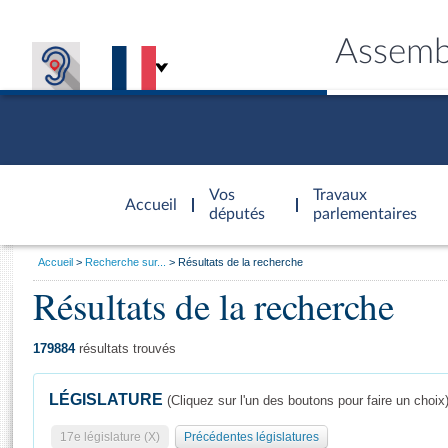
Assemb
Accèder à
la page
Vos
Travaux
Accueil
d'accueil
députés
parlementaires
Vous
Accueil
Recherche sur...
Résultats de la recherche
êtes
Résultats de la recherche
Général
ici
CONNEX
TRAVA
CONNA
DÉC
:
179884
résultats trouvés
LÉGISLATURE
(Cliquez sur l'un des boutons pour faire un choix
17e législature (X)
Précédentes législatures