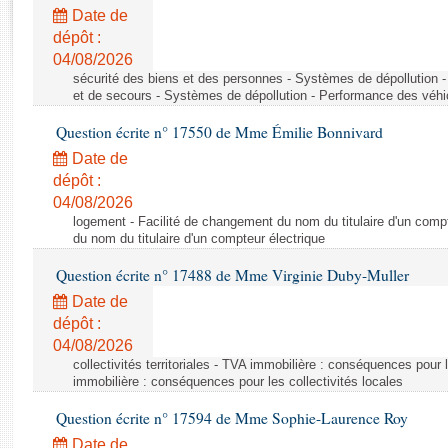
Rapports d'enquête
Date de
Rapports législatifs
dépôt :
Rapports sur l'application des lois
04/08/2026
Baromètre de l’application des lois
sécurité des biens et des personnes - Systèmes de dépollution 
et de secours - Systèmes de dépollution - Performance des véhi
Question écrite n° 17550 de Mme Émilie Bonnivard
Dossiers législatifs
Date de
Budget et sécurité sociale
dépôt :
Questions écrites et orales
04/08/2026
Comptes rendus des débats
logement - Facilité de changement du nom du titulaire d'un compt
du nom du titulaire d'un compteur électrique
Question écrite n° 17488 de Mme Virginie Duby-Muller
Date de
dépôt :
04/08/2026
collectivités territoriales - TVA immobilière : conséquences pour 
immobilière : conséquences pour les collectivités locales
Question écrite n° 17594 de Mme Sophie-Laurence Roy
Date de