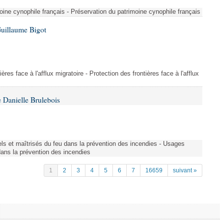
ine cynophile français - Préservation du patrimoine cynophile français
Guillaume Bigot
ères face à l'afflux migratoire - Protection des frontières face à l'afflux
 Danielle Brulebois
nels et maîtrisés du feu dans la prévention des incendies - Usages
 dans la prévention des incendies
1
2
3
4
5
6
7
16659
suivant »