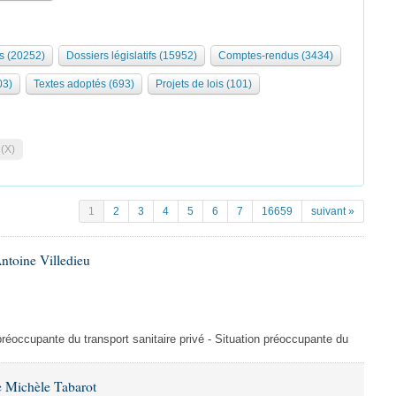
s (20252)
Dossiers législatifs (15952)
Comptes-rendus (3434)
03)
Textes adoptés (693)
Projets de lois (101)
 (X)
1
2
3
4
5
6
7
16659
suivant »
ntoine Villedieu
préoccupante du transport sanitaire privé - Situation préoccupante du
 Michèle Tabarot