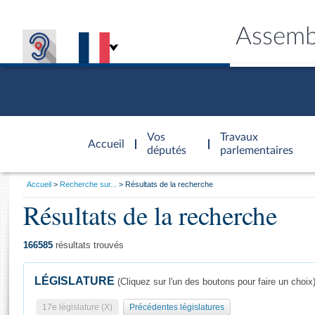
Assemb
Accèder à
la page
Vos
Travaux
Accueil
d'accueil
députés
parlementaires
Vous
Accueil
Recherche sur...
Résultats de la recherche
êtes
Résultats de la recherche
Général
ici
CONNEX
TRAVA
CONNA
DÉC
:
166585
résultats trouvés
LÉGISLATURE
(Cliquez sur l'un des boutons pour faire un choix
17e législature (X)
Précédentes législatures