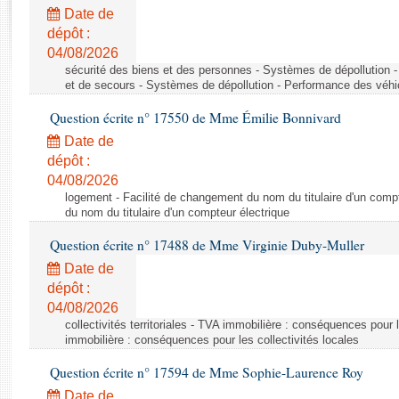
Rapports d'enquête
Date de
Rapports législatifs
dépôt :
Rapports sur l'application des lois
04/08/2026
Baromètre de l’application des lois
sécurité des biens et des personnes - Systèmes de dépollution 
et de secours - Systèmes de dépollution - Performance des véhi
Question écrite n° 17550 de Mme Émilie Bonnivard
Dossiers législatifs
Date de
Budget et sécurité sociale
dépôt :
Questions écrites et orales
04/08/2026
Comptes rendus des débats
logement - Facilité de changement du nom du titulaire d'un compt
du nom du titulaire d'un compteur électrique
Question écrite n° 17488 de Mme Virginie Duby-Muller
Date de
dépôt :
04/08/2026
collectivités territoriales - TVA immobilière : conséquences pour 
immobilière : conséquences pour les collectivités locales
Question écrite n° 17594 de Mme Sophie-Laurence Roy
Date de