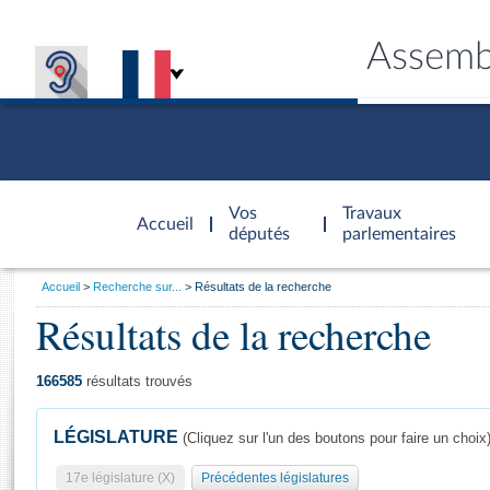
Assemb
Accèder à
la page
Vos
Travaux
Accueil
d'accueil
députés
parlementaires
Vous
Accueil
Recherche sur...
Résultats de la recherche
êtes
Résultats de la recherche
Général
ici
CONNEX
TRAVA
CONNA
DÉC
:
166585
résultats trouvés
LÉGISLATURE
(Cliquez sur l'un des boutons pour faire un choix
17e législature (X)
Précédentes législatures