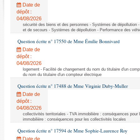
Rapports d'enquête
Date de
Rapports législatifs
dépôt :
Rapports sur l'application des lois
04/08/2026
Baromètre de l’application des lois
sécurité des biens et des personnes - Systèmes de dépollution 
et de secours - Systèmes de dépollution - Performance des véhi
Question écrite n° 17550 de Mme Émilie Bonnivard
Dossiers législatifs
Date de
Budget et sécurité sociale
dépôt :
Questions écrites et orales
04/08/2026
Comptes rendus des débats
logement - Facilité de changement du nom du titulaire d'un compt
du nom du titulaire d'un compteur électrique
Question écrite n° 17488 de Mme Virginie Duby-Muller
Date de
dépôt :
04/08/2026
collectivités territoriales - TVA immobilière : conséquences pour 
immobilière : conséquences pour les collectivités locales
Question écrite n° 17594 de Mme Sophie-Laurence Roy
Date de