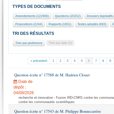
S'id
Présidence
Séance publique
Rôle et pouvoirs de l'Assemblée
Visiter l'Assemblée
TYPES DE DOCUMENTS
Fiches « Connaissance de l’Assemblée »
577 députés
Commissions et autres organes
Visite virtuelle du palais Bourbon
Amendements (122906)
Questions (20252)
Dossiers législatifs
Organisation de l'Assemblée
Groupes politiques
Europe et International
Assister à une séance
Mot
Propositions (2244)
Rapports (1001)
Textes adoptés (693)
P
Présidence
Conférence des Présidents
Bureau
Collège des Ques
Élections législatives
Contrôle et évaluation
Accès des chercheurs à l’Assemblée
TRI DES RÉSULTATS
Congrès
Les évènements
S'inscrire
Trier par pertinence
Trier par date (X)
Pétitions
Statistiques et chiffres clés
Transparence et déontologie
Vous n'ave
Patrimoine
E
Documents de référence
« précedent
1
2
3
4
5
6
7
8
9
La Bibliothèque
( Constitution | Règlement de l'Assemblée ... )
Documents parlementaires
Les archives
Question écrite n° 17588 de M. Hadrien Clouet
Projets de loi
Contacts et plan d'accès
Date de
Propositions de loi
Histoire
Photos libres de droit
dépôt :
Amendements
Juniors
04/08/2026
Textes adoptés
recherche et innovation - Fusion IRD-CNRS contre les communa
Anciennes législatures
contre les communautés scientifiques
Liens vers les sites publics
Rapports d'information
Question écrite n° 17543 de M. Philippe Bonnecarrère