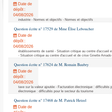
Rapports d'enquête
Date de
Rapports législatifs
dépôt :
Rapports sur l'application des lois
04/08/2026
Baromètre de l’application des lois
industrie - Normes et objectifs - Normes et objectifs
Question écrite n° 17529 de Mme Élise Leboucher
Dossiers législatifs
Date de
Budget et sécurité sociale
dépôt :
04/08/2026
Questions écrites et orales
établissements de santé - Situation critique au centre d'accuei
Comptes rendus des débats
- Situation critique au centre d'accueil et de crise Ginette Ama
Question écrite n° 17624 de M. Romain Baubry
Date de
dépôt :
04/08/2026
taxe sur la valeur ajoutée - Facturation électronique : difficultés
électronique : difficultés pour le secteur du tourisme
Question écrite n° 17468 de M. Patrick Hetzel
Date de