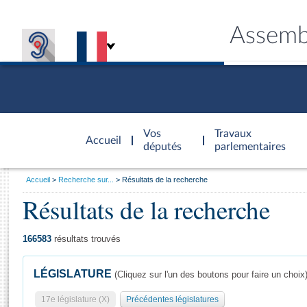
Assemb
Accèder à
la page
Vos
Travaux
Accueil
d'accueil
députés
parlementaires
Vous
Accueil
Recherche sur...
Résultats de la recherche
êtes
Résultats de la recherche
Général
ici
CONNEX
TRAVA
CONNA
DÉC
:
166583
résultats trouvés
LÉGISLATURE
(Cliquez sur l'un des boutons pour faire un choix
17e législature (X)
Précédentes législatures