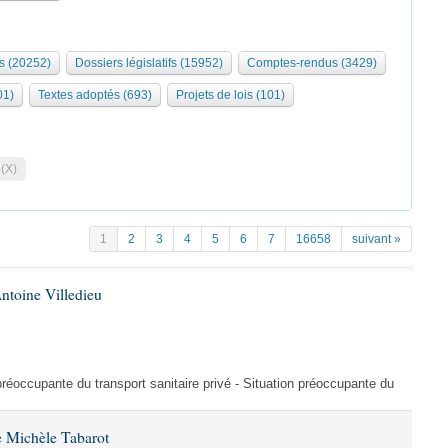
s (20252)
Dossiers législatifs (15952)
Comptes-rendus (3429)
01)
Textes adoptés (693)
Projets de lois (101)
 (X)
1
2
3
4
5
6
7
16658
suivant »
ntoine Villedieu
préoccupante du transport sanitaire privé - Situation préoccupante du
 Michèle Tabarot