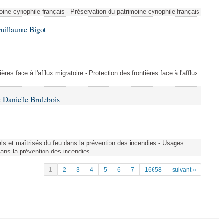
ine cynophile français - Préservation du patrimoine cynophile français
Guillaume Bigot
ères face à l'afflux migratoire - Protection des frontières face à l'afflux
 Danielle Brulebois
nels et maîtrisés du feu dans la prévention des incendies - Usages
 dans la prévention des incendies
1
2
3
4
5
6
7
16658
suivant »