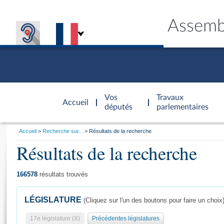
Assemb
Accèder à
la page
Vos
Travaux
Accueil
d'accueil
députés
parlementaires
Vous
Accueil
Recherche sur...
Résultats de la recherche
êtes
Résultats de la recherche
Général
ici
CONNEX
TRAVA
CONNA
DÉC
:
166578
résultats trouvés
LÉGISLATURE
(Cliquez sur l'un des boutons pour faire un choix
17e législature (X)
Précédentes législatures