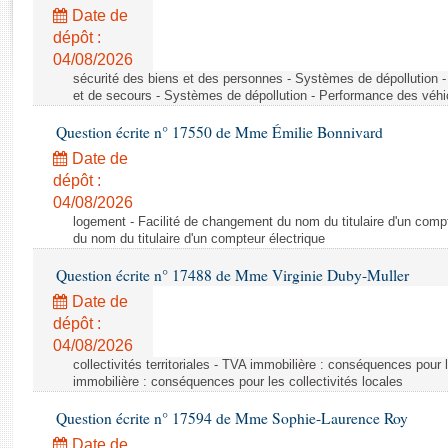
Rapports d'enquête
Date de
Rapports législatifs
dépôt :
Rapports sur l'application des lois
04/08/2026
Baromètre de l’application des lois
sécurité des biens et des personnes - Systèmes de dépollution 
et de secours - Systèmes de dépollution - Performance des véhi
Question écrite n° 17550 de Mme Émilie Bonnivard
Dossiers législatifs
Date de
Budget et sécurité sociale
dépôt :
Questions écrites et orales
04/08/2026
Comptes rendus des débats
logement - Facilité de changement du nom du titulaire d'un compt
du nom du titulaire d'un compteur électrique
Question écrite n° 17488 de Mme Virginie Duby-Muller
Date de
dépôt :
04/08/2026
collectivités territoriales - TVA immobilière : conséquences pour 
immobilière : conséquences pour les collectivités locales
Question écrite n° 17594 de Mme Sophie-Laurence Roy
Date de