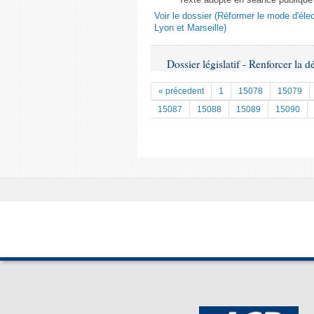
Texte adopté en séance publique
Voir le dossier (Réformer le mode d'él
Lyon et Marseille)
Dossier législatif - Renforcer la d
« précedent
1
15078
15079
15087
15088
15089
15090