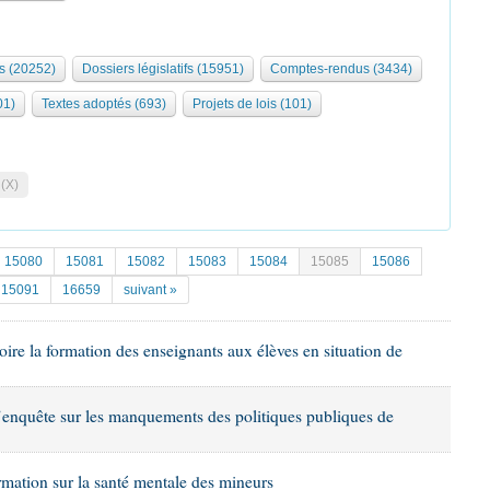
s (20252)
Dossiers législatifs (15951)
Comptes-rendus (3434)
01)
Textes adoptés (693)
Projets de lois (101)
 (X)
15080
15081
15082
15083
15084
15085
15086
15091
16659
suivant »
toire la formation des enseignants aux élèves en situation de
’enquête sur les manquements des politiques publiques de
ormation sur la santé mentale des mineurs