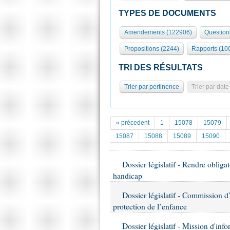
TYPES DE DOCUMENTS
Amendements (122906)
Question
Propositions (2244)
Rapports (10
TRI DES RÉSULTATS
Trier par pertinence
Trier par date
« précedent
1
15078
15079
15087
15088
15089
15090
Dossier législatif - Rendre obliga
handicap
Dossier législatif - Commission d
protection de l’enfance
Dossier législatif - Mission d'inf