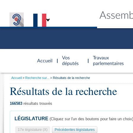
Assemb
Accèder à
la page
Vos
Travaux
Accueil
d'accueil
députés
parlementaires
Vous
Accueil
Recherche sur...
Résultats de la recherche
êtes
Résultats de la recherche
Général
ici
CONNEX
TRAVA
CONNA
DÉC
:
166583
résultats trouvés
LÉGISLATURE
(Cliquez sur l'un des boutons pour faire un choix
17e législature (X)
Précédentes législatures