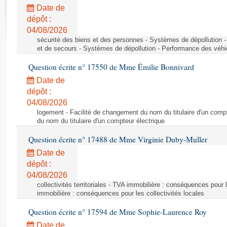
Rapports d'enquête
Date de
Rapports législatifs
dépôt :
Rapports sur l'application des lois
04/08/2026
Baromètre de l’application des lois
sécurité des biens et des personnes - Systèmes de dépollution 
et de secours - Systèmes de dépollution - Performance des véhi
Question écrite n° 17550 de Mme Émilie Bonnivard
Dossiers législatifs
Date de
Budget et sécurité sociale
dépôt :
Questions écrites et orales
04/08/2026
Comptes rendus des débats
logement - Facilité de changement du nom du titulaire d'un compt
du nom du titulaire d'un compteur électrique
Question écrite n° 17488 de Mme Virginie Duby-Muller
Date de
dépôt :
04/08/2026
collectivités territoriales - TVA immobilière : conséquences pour 
immobilière : conséquences pour les collectivités locales
Question écrite n° 17594 de Mme Sophie-Laurence Roy
Date de