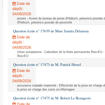
Rapports d'enquête
Date de
Rapports législatifs
dépôt :
Rapports sur l'application des lois
04/08/2026
Baromètre de l’application des lois
postes - Avenir du bureau de poste d'Hulluch, présence postale d
d'Hulluch, présence postale de proximité
Question écrite n° 17639 de Mme Sandra Delannoy
Dossiers législatifs
Date de
Budget et sécurité sociale
dépôt :
Questions écrites et orales
04/08/2026
Comptes rendus des débats
Union européenne - Calendrier de la flotte permanente RescEU - 
RescEU
Question écrite n° 17473 de M. Patrick Hetzel
Date de
dépôt :
04/08/2026
assurance maladie maternité - Effectivité de la prise en charge d
la prise en charge des soins en Allemagne
Question écrite n° 17475 de M. Robert Le Bourgeois
Date de