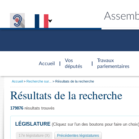
Assemb
Accèder à
la page
Vos
Travaux
Accueil
d'accueil
députés
parlementaires
Vous
Accueil
Recherche sur...
Résultats de la recherche
êtes
Résultats de la recherche
Général
ici
CONNEX
TRAVA
CONNA
DÉC
:
179876
résultats trouvés
LÉGISLATURE
(Cliquez sur l'un des boutons pour faire un choix
17e législature (X)
Précédentes législatures