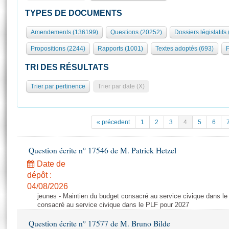
S'id
Présidence
Séance publique
Rôle et pouvoirs de l'Assemblée
Visiter l'Assemblée
TYPES DE DOCUMENTS
Fiches « Connaissance de l’Assemblée »
577 députés
Commissions et autres organes
Visite virtuelle du palais Bourbon
Amendements (136199)
Questions (20252)
Dossiers législatifs
Organisation de l'Assemblée
Groupes politiques
Europe et International
Assister à une séance
Mot
Propositions (2244)
Rapports (1001)
Textes adoptés (693)
P
Présidence
Conférence des Présidents
Bureau
Collège des Ques
Élections législatives
Contrôle et évaluation
Accès des chercheurs à l’Assemblée
TRI DES RÉSULTATS
Congrès
Les évènements
S'inscrire
Trier par pertinence
Trier par date (X)
Pétitions
Statistiques et chiffres clés
Transparence et déontologie
Vous n'ave
Patrimoine
E
Documents de référence
« précedent
1
2
3
4
5
6
La Bibliothèque
( Constitution | Règlement de l'Assemblée ... )
Documents parlementaires
Les archives
Question écrite n° 17546 de M. Patrick Hetzel
Projets de loi
Contacts et plan d'accès
Date de
Propositions de loi
Histoire
Photos libres de droit
dépôt :
Amendements
Juniors
04/08/2026
Textes adoptés
jeunes - Maintien du budget consacré au service civique dans le
Anciennes législatures
consacré au service civique dans le PLF pour 2027
Liens vers les sites publics
Rapports d'information
Question écrite n° 17577 de M. Bruno Bilde