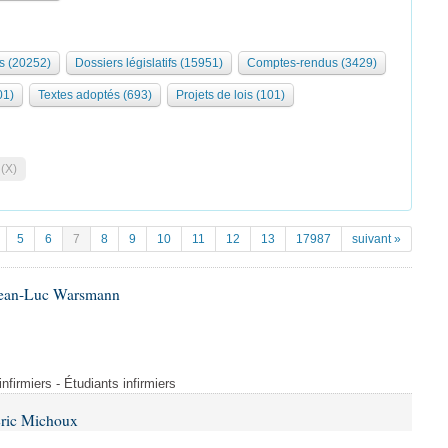
s (20252)
Dossiers législatifs (15951)
Comptes-rendus (3429)
01)
Textes adoptés (693)
Projets de lois (101)
 (X)
5
6
7
8
9
10
11
12
13
17987
suivant »
 Jean-Luc Warsmann
nfirmiers - Étudiants infirmiers
Éric Michoux