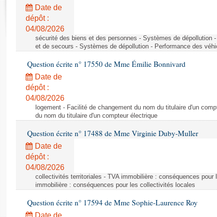
Rapports d'enquête
Date de
Rapports législatifs
dépôt :
Rapports sur l'application des lois
04/08/2026
Baromètre de l’application des lois
sécurité des biens et des personnes - Systèmes de dépollution 
et de secours - Systèmes de dépollution - Performance des véhi
Question écrite n° 17550 de Mme Émilie Bonnivard
Dossiers législatifs
Date de
Budget et sécurité sociale
dépôt :
Questions écrites et orales
04/08/2026
Comptes rendus des débats
logement - Facilité de changement du nom du titulaire d'un compt
du nom du titulaire d'un compteur électrique
Question écrite n° 17488 de Mme Virginie Duby-Muller
Date de
dépôt :
04/08/2026
collectivités territoriales - TVA immobilière : conséquences pour 
immobilière : conséquences pour les collectivités locales
Question écrite n° 17594 de Mme Sophie-Laurence Roy
Date de