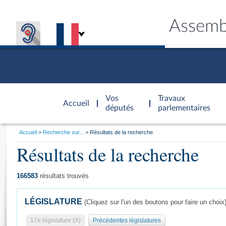
Assemb
Accèder à
la page
Vos
Travaux
Accueil
d'accueil
députés
parlementaires
Vous
Accueil
Recherche sur...
Résultats de la recherche
êtes
Résultats de la recherche
Général
ici
CONNEX
TRAVA
CONNA
DÉC
:
166583
résultats trouvés
LÉGISLATURE
(Cliquez sur l'un des boutons pour faire un choix
17e législature (X)
Précédentes législatures