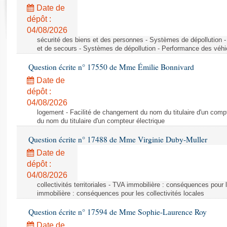
Rapports d'enquête
Date de
Rapports législatifs
dépôt :
Rapports sur l'application des lois
04/08/2026
Baromètre de l’application des lois
sécurité des biens et des personnes - Systèmes de dépollution 
et de secours - Systèmes de dépollution - Performance des véhi
Question écrite n° 17550 de Mme Émilie Bonnivard
Dossiers législatifs
Date de
Budget et sécurité sociale
dépôt :
Questions écrites et orales
04/08/2026
Comptes rendus des débats
logement - Facilité de changement du nom du titulaire d'un compt
du nom du titulaire d'un compteur électrique
Question écrite n° 17488 de Mme Virginie Duby-Muller
Date de
dépôt :
04/08/2026
collectivités territoriales - TVA immobilière : conséquences pour 
immobilière : conséquences pour les collectivités locales
Question écrite n° 17594 de Mme Sophie-Laurence Roy
Date de