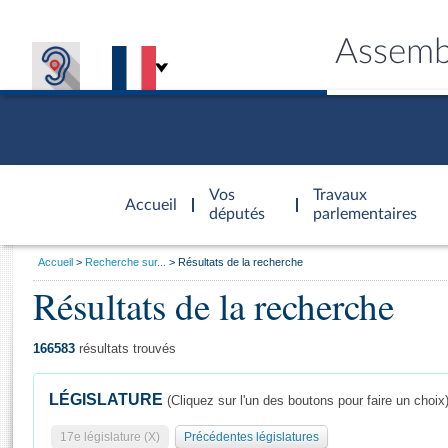
Assemb
Accèder à
la page
Vos
Travaux
Accueil
d'accueil
députés
parlementaires
Vous
Accueil
Recherche sur...
Résultats de la recherche
êtes
Résultats de la recherche
Général
ici
CONNEX
TRAVA
CONNA
DÉC
:
166583
résultats trouvés
LÉGISLATURE
(Cliquez sur l'un des boutons pour faire un choix
17e législature (X)
Précédentes législatures