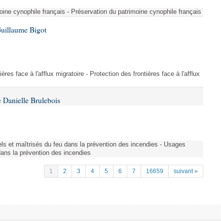
ine cynophile français - Préservation du patrimoine cynophile français
Guillaume Bigot
ères face à l'afflux migratoire - Protection des frontières face à l'afflux
 Danielle Brulebois
nels et maîtrisés du feu dans la prévention des incendies - Usages
 dans la prévention des incendies
1
2
3
4
5
6
7
16659
suivant »