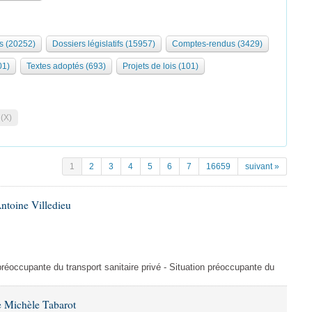
s (20252)
Dossiers législatifs (15957)
Comptes-rendus (3429)
01)
Textes adoptés (693)
Projets de lois (101)
 (X)
1
2
3
4
5
6
7
16659
suivant »
ntoine Villedieu
préoccupante du transport sanitaire privé - Situation préoccupante du
 Michèle Tabarot