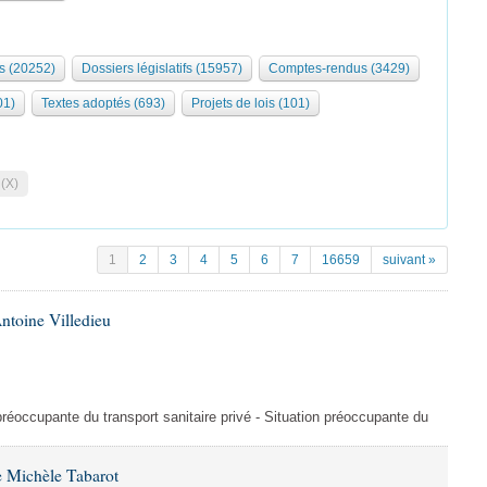
s (20252)
Dossiers législatifs (15957)
Comptes-rendus (3429)
01)
Textes adoptés (693)
Projets de lois (101)
 (X)
1
2
3
4
5
6
7
16659
suivant »
ntoine Villedieu
préoccupante du transport sanitaire privé - Situation préoccupante du
 Michèle Tabarot