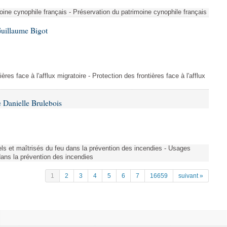
ine cynophile français - Préservation du patrimoine cynophile français
Guillaume Bigot
ères face à l'afflux migratoire - Protection des frontières face à l'afflux
 Danielle Brulebois
nels et maîtrisés du feu dans la prévention des incendies - Usages
 dans la prévention des incendies
1
2
3
4
5
6
7
16659
suivant »