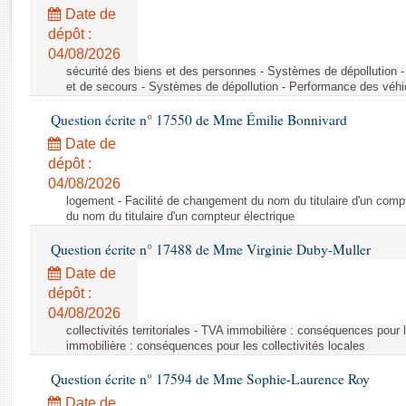
Rapports d'enquête
Date de
Rapports législatifs
dépôt :
Rapports sur l'application des lois
04/08/2026
Baromètre de l’application des lois
sécurité des biens et des personnes - Systèmes de dépollution 
et de secours - Systèmes de dépollution - Performance des véhi
Question écrite n° 17550 de Mme Émilie Bonnivard
Dossiers législatifs
Date de
Budget et sécurité sociale
dépôt :
Questions écrites et orales
04/08/2026
Comptes rendus des débats
logement - Facilité de changement du nom du titulaire d'un compt
du nom du titulaire d'un compteur électrique
Question écrite n° 17488 de Mme Virginie Duby-Muller
Date de
dépôt :
04/08/2026
collectivités territoriales - TVA immobilière : conséquences pour 
immobilière : conséquences pour les collectivités locales
Question écrite n° 17594 de Mme Sophie-Laurence Roy
Date de