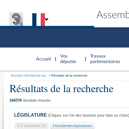
Assemb
Accèder à
la page
Vos
Travaux
Accueil
d'accueil
députés
parlementaires
Vous
Accueil
Recherche sur...
Résultats de la recherche
êtes
Résultats de la recherche
Général
ici
CONNEX
TRAVA
CONNA
DÉC
:
166578
résultats trouvés
LÉGISLATURE
(Cliquez sur l'un des boutons pour faire un choix
17e législature (X)
Précédentes législatures