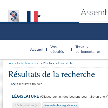
Assemb
Accèder à
la page
Vos
Travaux
Accueil
d'accueil
députés
parlementaires
Vous
Accueil
Recherche sur...
Résultats de la recherche
êtes
Résultats de la recherche
Général
ici
CONNEX
TRAVA
CONNA
DÉC
:
166583
résultats trouvés
LÉGISLATURE
(Cliquez sur l'un des boutons pour faire un choix
17e législature (X)
Précédentes législatures