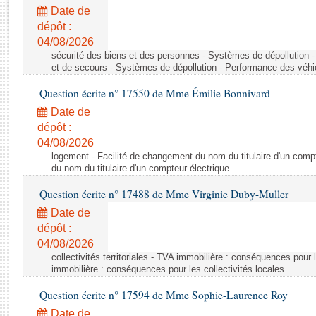
Rapports d'enquête
Date de
Rapports législatifs
dépôt :
Rapports sur l'application des lois
04/08/2026
Baromètre de l’application des lois
sécurité des biens et des personnes - Systèmes de dépollution 
et de secours - Systèmes de dépollution - Performance des véhi
Question écrite n° 17550 de Mme Émilie Bonnivard
Dossiers législatifs
Date de
Budget et sécurité sociale
dépôt :
Questions écrites et orales
04/08/2026
Comptes rendus des débats
logement - Facilité de changement du nom du titulaire d'un compt
du nom du titulaire d'un compteur électrique
Question écrite n° 17488 de Mme Virginie Duby-Muller
Date de
dépôt :
04/08/2026
collectivités territoriales - TVA immobilière : conséquences pour 
immobilière : conséquences pour les collectivités locales
Question écrite n° 17594 de Mme Sophie-Laurence Roy
Date de