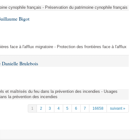
ine cynophile français - Préservation du patrimoine cynophile français
Guillaume Bigot
ères face à l'afflux migratoire - Protection des frontières face à l'afflux
 Danielle Brulebois
nels et maîtrisés du feu dans la prévention des incendies - Usages
 dans la prévention des incendies
1
2
3
4
5
6
7
16658
suivant »