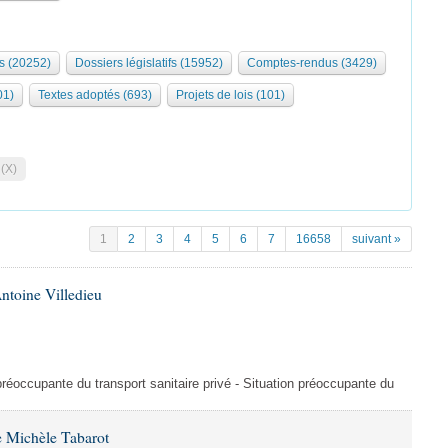
s (20252)
Dossiers législatifs (15952)
Comptes-rendus (3429)
01)
Textes adoptés (693)
Projets de lois (101)
 (X)
1
2
3
4
5
6
7
16658
suivant »
ntoine Villedieu
préoccupante du transport sanitaire privé - Situation préoccupante du
 Michèle Tabarot