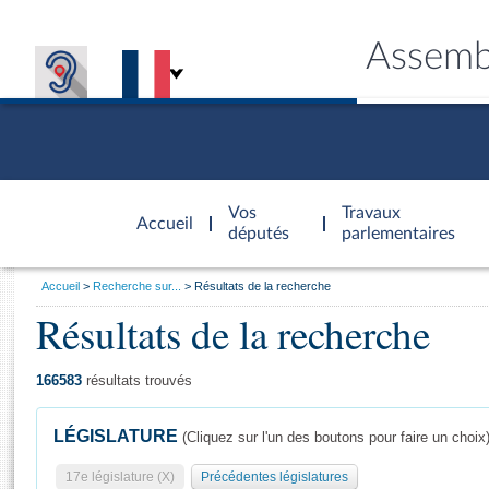
Assemb
Accèder à
la page
Vos
Travaux
Accueil
d'accueil
députés
parlementaires
Vous
Accueil
Recherche sur...
Résultats de la recherche
êtes
Résultats de la recherche
Général
ici
CONNEX
TRAVA
CONNA
DÉC
:
166583
résultats trouvés
LÉGISLATURE
(Cliquez sur l'un des boutons pour faire un choix
17e législature (X)
Précédentes législatures