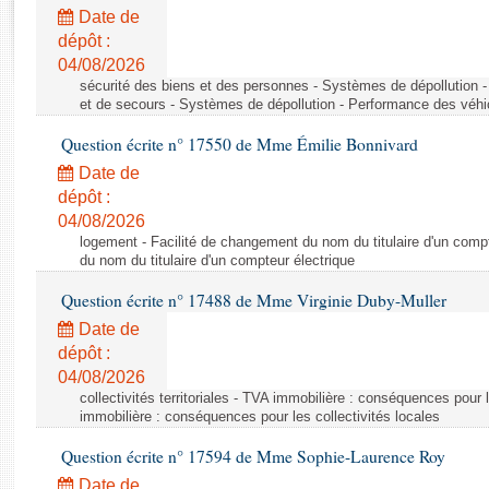
Rapports d'enquête
Date de
Rapports législatifs
dépôt :
Rapports sur l'application des lois
04/08/2026
Baromètre de l’application des lois
sécurité des biens et des personnes - Systèmes de dépollution 
et de secours - Systèmes de dépollution - Performance des véhi
Question écrite n° 17550 de Mme Émilie Bonnivard
Dossiers législatifs
Date de
Budget et sécurité sociale
dépôt :
Questions écrites et orales
04/08/2026
Comptes rendus des débats
logement - Facilité de changement du nom du titulaire d'un compt
du nom du titulaire d'un compteur électrique
Question écrite n° 17488 de Mme Virginie Duby-Muller
Date de
dépôt :
04/08/2026
collectivités territoriales - TVA immobilière : conséquences pour 
immobilière : conséquences pour les collectivités locales
Question écrite n° 17594 de Mme Sophie-Laurence Roy
Date de