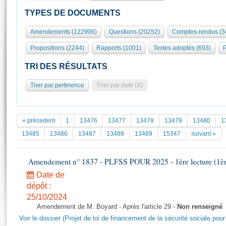
S'id
Présidence
Séance publique
Rôle et pouvoirs de l'Assemblée
Visiter l'Assemblée
TYPES DE DOCUMENTS
Fiches « Connaissance de l’Assemblée »
577 députés
Commissions et autres organes
Visite virtuelle du palais Bourbon
Amendements (122906)
Questions (20252)
Comptes-rendus (3
Organisation de l'Assemblée
Groupes politiques
Europe et International
Assister à une séance
Mot
Propositions (2244)
Rapports (1001)
Textes adoptés (693)
P
Présidence
Conférence des Présidents
Bureau
Collège des Ques
Élections législatives
Contrôle et évaluation
Accès des chercheurs à l’Assemblée
TRI DES RÉSULTATS
Congrès
Les évènements
S'inscrire
Trier par pertinence
Trier par date (X)
Pétitions
Statistiques et chiffres clés
Transparence et déontologie
Vous n'ave
Patrimoine
E
Documents de référence
« précedent
1
13476
13477
13478
13479
13480
1
La Bibliothèque
( Constitution | Règlement de l'Assemblée ... )
Documents parlementaires
13485
13486
13487
13488
13489
15347
suivant »
Les archives
Projets de loi
Contacts et plan d'accès
Amendement n° 1837 - PLFSS POUR 2025 - 1ère lecture (1ère 
Propositions de loi
Histoire
Photos libres de droit
Amendements
Date de
Juniors
dépôt :
Textes adoptés
Anciennes législatures
25/10/2024
Amendement de M. Boyard - Après l'article 29 -
Non renseigné
Liens vers les sites publics
Rapports d'information
Voir le dossier (Projet de loi de financement de la sécurité sociale pou