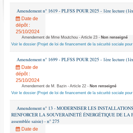
Rapports d'enquête
Rapports législatifs
Amendement n° 1619 - PLFSS POUR 2025 - 1ère lecture (1ère 
Rapports sur l'application des lois
Date de
Baromètre de l’application des lois
dépôt :
25/10/2024
Amendement de Mme Moutchou - Article 23 -
Non renseigné
Dossiers législatifs
Voir le dossier (Projet de loi de financement de la sécurité sociale pou
Budget et sécurité sociale
Questions écrites et orales
Amendement n° 1699 - PLFSS POUR 2025 - 1ère lecture (1ère 
Comptes rendus des débats
Date de
dépôt :
25/10/2024
Amendement de M. Bazin - Article 22 -
Non renseigné
Voir le dossier (Projet de loi de financement de la sécurité sociale pou
Amendement n° 13 - MODERNISER LES INSTALLATIO
RENFORCER LA SOUVERAINETÉ ÉNERGÉTIQUE DE LA FRANC
assemblée saisie) - n° 275
Date de