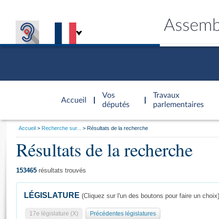
Assemb
Accèder à
la page
Vos
Travaux
Accueil
d'accueil
députés
parlementaires
Vous
Accueil
Recherche sur...
Résultats de la recherche
êtes
Résultats de la recherche
Général
ici
CONNEX
TRAVA
CONNA
DÉC
:
153465
résultats trouvés
LÉGISLATURE
(Cliquez sur l'un des boutons pour faire un choix
17e législature (X)
Précédentes législatures