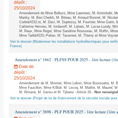
dépôt :
25/10/2024
Amendement de Mme Belluco, Mme Laernoes, M. Amirshahi, Mm
Mariky, M. Ben Cheikh, M. Biteau, M. Arnaud Bonnet, M. Nicol
Corbi&#232;re, M. Davi, M. Duplessy, M. Fournier, Mme Garin,
Catherine Hervieu, M. Iordanoff, M. Lahais, M. Lucas-Lundy, 
M. Raux, Mme Regol, Mme Sandrine Rousseau, M. Ruffin, Mm
Mme Taill&#233;-Polian, M. Tavernier, M. Thierry et Mme Voyne
Voir le dossier (Moderniser les installations hydroélectriques pour renf
France)
Amendement n° 1662 - PLFSS POUR 2025 - 1ère lecture (1ère 
Date de
dépôt :
25/10/2024
Amendement de M. Monnet, Mme Lebon, Mme Bourouaha, M. B&#
Mme Faucillon, Mme K/Bidi, M. Lecoq, M. Maillot, M. Maurel, M
M. Rimane, M. Sansu et M. Tjibaou - Article 26 -
Non renseigné
Voir le dossier (Projet de loi de financement de la sécurité sociale pou
Amendement n° 3698 - PLF POUR 2025 - 1ère lecture (1ère as